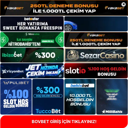
×
BOVBET GİRİŞ İÇİN TIKLAYINIZ!