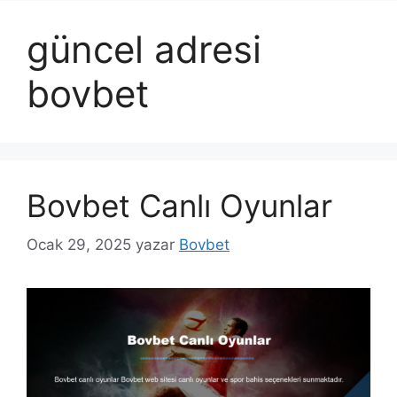
güncel adresi
bovbet
Bovbet Canlı Oyunlar
Ocak 29, 2025
yazar
Bovbet