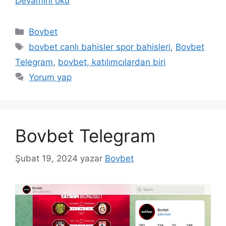
Devamını oku
Kategoriler
Bovbet
Etiketler
bovbet canlı bahisler spor bahisleri
,
Bovbet
Telegram
,
bovbet, katılımcılardan biri
Yorum yap
Bovbet Telegram
Şubat 19, 2024
yazar
Bovbet