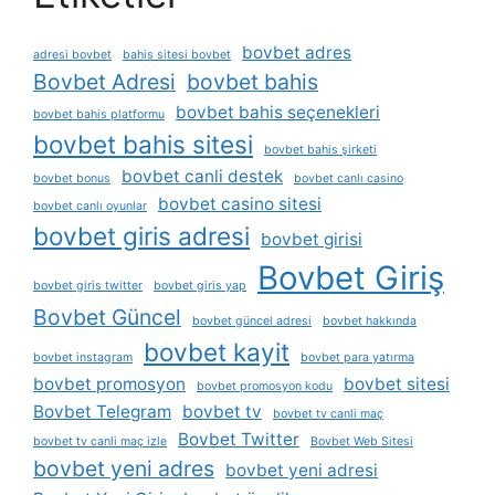
bovbet adres
adresi bovbet
bahis sitesi bovbet
Bovbet Adresi
bovbet bahis
bovbet bahis seçenekleri
bovbet bahis platformu
bovbet bahis sitesi
bovbet bahis şirketi
bovbet canli destek
bovbet bonus
bovbet canlı casino
bovbet casino sitesi
bovbet canlı oyunlar
bovbet giris adresi
bovbet girisi
Bovbet Giriş
bovbet giris twitter
bovbet giris yap
Bovbet Güncel
bovbet güncel adresi
bovbet hakkında
bovbet kayit
bovbet instagram
bovbet para yatırma
bovbet promosyon
bovbet sitesi
bovbet promosyon kodu
Bovbet Telegram
bovbet tv
bovbet tv canli maç
Bovbet Twitter
bovbet tv canli maç izle
Bovbet Web Sitesi
bovbet yeni adres
bovbet yeni adresi