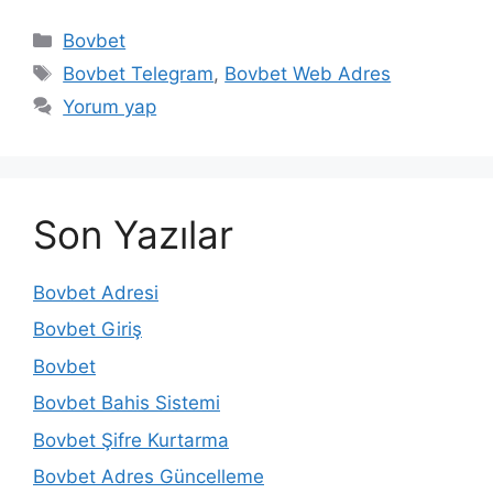
Kategoriler
Bovbet
Etiketler
Bovbet Telegram
,
Bovbet Web Adres
Yorum yap
Son Yazılar
Bovbet Adresi
Bovbet Giriş
Bovbet
Bovbet Bahis Sistemi
Bovbet Şifre Kurtarma
Bovbet Adres Güncelleme