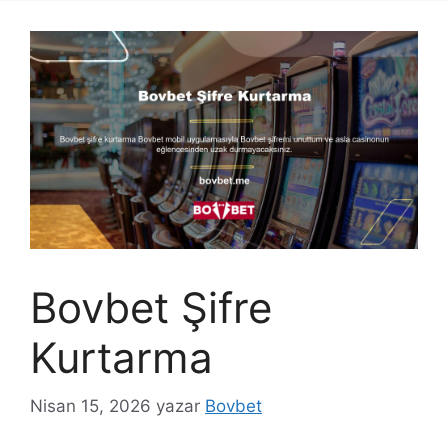
Bovbet Şifre
Kurtarma
Nisan 15, 2026
yazar
Bovbet