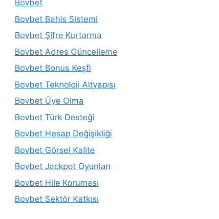
Bovbet
Bovbet Bahis Sistemi
Bovbet Şifre Kurtarma
Bovbet Adres Güncelleme
Bovbet Bonus Keşfi
Bovbet Teknoloji Altyapısı
Bovbet Üye Olma
Bovbet Türk Desteği
Bovbet Hesap Değişikliği
Bovbet Görsel Kalite
Bovbet Jackpot Oyunları
Bovbet Hile Koruması
Bovbet Sektör Katkısı