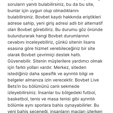
soruların yanıtı bulabilirsiniz, bu da bu site,
bunlar için uygun olup olmadıklarını
bulabilirsiniz. Bovbet kaydı hakkında eriştikleri
adrese sahip, yeni giriş adresi adlı bir alternatif
olan Bovbet görebiliriz. Bu durumu göz önünde
bulundurarak hangi Bovbet durumlarının
cevabını inceleyebiliriz, çünkü sitenin lisans
esasına göre hizmet verebileceğiniz bir site
olarak Bovbet çevrimiçi destek hattı.
Güvenebilir. Sitenin müşterilere yardımcı olmak
için farklı yolları vardır. Merkez, siteden
istediğiniz daha spesifik ve ayrıntılı bilgi ve
belgeler almanıza izin verecektir. Bovbet Live
Bets’in bu bölümünü canlı sekmede
izleyebilirsiniz. İnsanlar bu bölgedeki futbol,
basketbol, tenis ve masa tenisi gibi ayrıntılı
bölümle aynı sporlara bahis oynayabilirler. Bu
yeni bahis seçeneği, insanların maçları izlerken