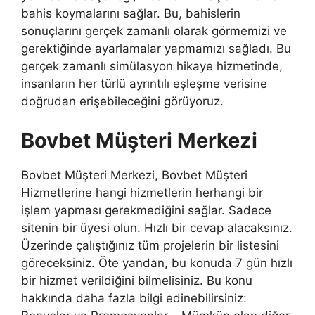
bahis koymalarını sağlar. Bu, bahislerin
sonuçlarını gerçek zamanlı olarak görmemizi ve
gerektiğinde ayarlamalar yapmamızı sağladı. Bu
gerçek zamanlı simülasyon hikaye hizmetinde,
insanların her türlü ayrıntılı eşleşme verisine
doğrudan erişebileceğini görüyoruz.
Bovbet Müşteri Merkezi
Bovbet Müşteri Merkezi, Bovbet Müşteri
Hizmetlerine hangi hizmetlerin herhangi bir
işlem yapması gerekmediğini sağlar. Sadece
sitenin bir üyesi olun. Hızlı bir cevap alacaksınız.
Üzerinde çalıştığınız tüm projelerin bir listesini
göreceksiniz. Öte yandan, bu konuda 7 gün hızlı
bir hizmet verildiğini bilmelisiniz. Bu konu
hakkında daha fazla bilgi edinebilirsiniz: