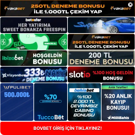
×
BOVBET GİRİŞ İÇİN TIKLAYINIZ!