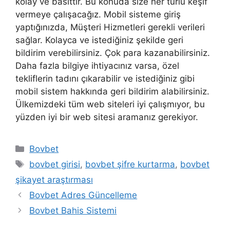
kolay ve basittir. Bu konuda size her türlü keşif
vermeye çalışacağız. Mobil sisteme giriş
yaptığınızda, Müşteri Hizmetleri gerekli verileri
sağlar. Kolayca ve istediğiniz şekilde geri
bildirim verebilirsiniz. Çok para kazanabilirsiniz.
Daha fazla bilgiye ihtiyacınız varsa, özel
tekliflerin tadını çıkarabilir ve istediğiniz gibi
mobil sistem hakkında geri bildirim alabilirsiniz.
Ülkemizdeki tüm web siteleri iyi çalışmıyor, bu
yüzden iyi bir web sitesi aramanız gerekiyor.
Kategoriler
Bovbet
Etiketler
bovbet girisi
,
bovbet şifre kurtarma
,
bovbet
şikayet araştırması
Bovbet Adres Güncelleme
Bovbet Bahis Sistemi