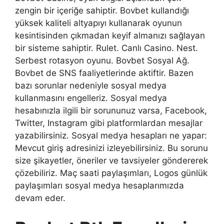
zengin bir içeriğe sahiptir. Bovbet kullandığı
yüksek kaliteli altyapıyı kullanarak oyunun
kesintisinden çıkmadan keyif almanızı sağlayan
bir sisteme sahiptir. Rulet. Canlı Casino. Nest.
Serbest rotasyon oyunu. Bovbet Sosyal Ağ.
Bovbet de SNS faaliyetlerinde aktiftir. Bazen
bazı sorunlar nedeniyle sosyal medya
kullanmasını engelleriz. Sosyal medya
hesabınızla ilgili bir sorununuz varsa, Facebook,
Twitter, Instagram gibi platformlardan mesajlar
yazabilirsiniz. Sosyal medya hesapları ne yapar:
Mevcut giriş adresinizi izleyebilirsiniz. Bu sorunu
size şikayetler, öneriler ve tavsiyeler göndererek
çözebiliriz. Maç saati paylaşımları, Logos günlük
paylaşımları sosyal medya hesaplarımızda
devam eder.