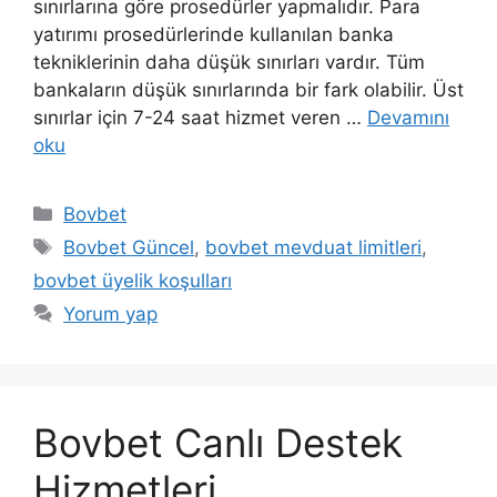
sınırlarına göre prosedürler yapmalıdır. Para
yatırımı prosedürlerinde kullanılan banka
tekniklerinin daha düşük sınırları vardır. Tüm
bankaların düşük sınırlarında bir fark olabilir. Üst
sınırlar için 7-24 saat hizmet veren …
Devamını
oku
Kategoriler
Bovbet
Etiketler
Bovbet Güncel
,
bovbet mevduat limitleri
,
bovbet üyelik koşulları
Yorum yap
Bovbet Canlı Destek
Hizmetleri