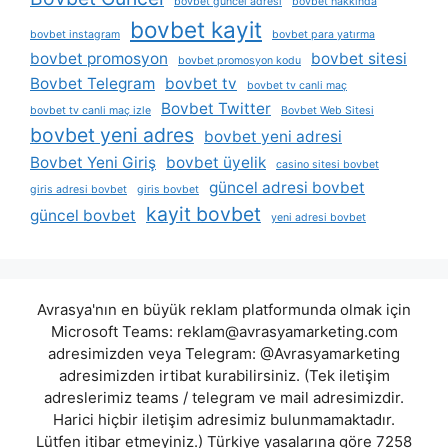
bovbet güncel adresi
bovbet hakkında
bovbet kayit
bovbet instagram
bovbet para yatırma
bovbet promosyon
bovbet sitesi
bovbet promosyon kodu
Bovbet Telegram
bovbet tv
bovbet tv canli maç
Bovbet Twitter
bovbet tv canli maç izle
Bovbet Web Sitesi
bovbet yeni adres
bovbet yeni adresi
Bovbet Yeni Giriş
bovbet üyelik
casino sitesi bovbet
güncel adresi bovbet
giris adresi bovbet
giris bovbet
kayit bovbet
güncel bovbet
yeni adresi bovbet
Avrasya'nın en büyük reklam platformunda olmak için
Microsoft Teams:
reklam@avrasyamarketing.com
adresimizden veya Telegram: @Avrasyamarketing
adresimizden irtibat kurabilirsiniz. (Tek iletişim
adreslerimiz teams / telegram ve mail adresimizdir.
Harici hiçbir iletişim adresimiz bulunmamaktadır.
Lütfen itibar etmeyiniz.) Türkiye yasalarına göre 7258