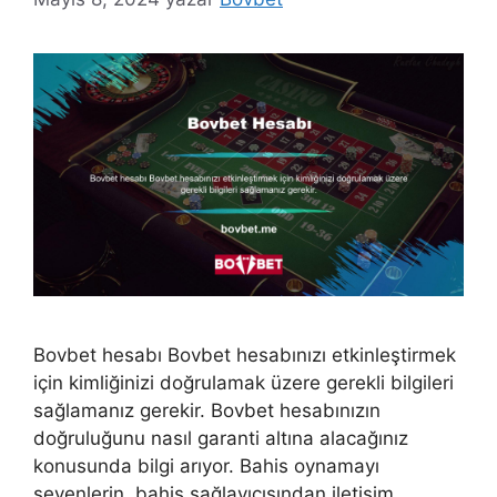
Bovbet hesabı Bovbet hesabınızı etkinleştirmek
için kimliğinizi doğrulamak üzere gerekli bilgileri
sağlamanız gerekir. Bovbet hesabınızın
doğruluğunu nasıl garanti altına alacağınız
konusunda bilgi arıyor. Bahis oynamayı
sevenlerin, bahis sağlayıcısından iletişim