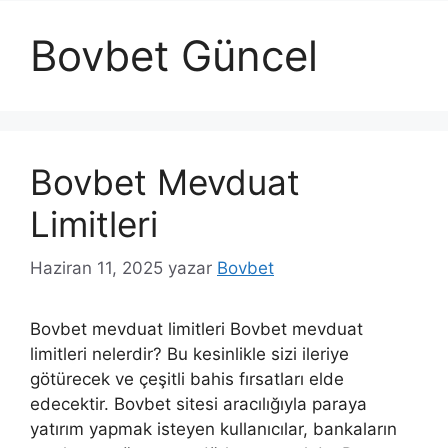
Bovbet Güncel
Bovbet Mevduat
Limitleri
Haziran 11, 2025
yazar
Bovbet
Bovbet mevduat limitleri Bovbet mevduat
limitleri nelerdir? Bu kesinlikle sizi ileriye
götürecek ve çeşitli bahis fırsatları elde
edecektir. Bovbet sitesi aracılığıyla paraya
yatırım yapmak isteyen kullanıcılar, bankaların