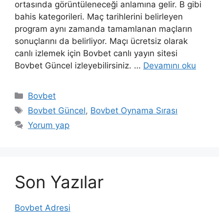
ortasında görüntüleneceği anlamına gelir. B gibi
bahis kategorileri. Maç tarihlerini belirleyen
program aynı zamanda tamamlanan maçların
sonuçlarını da belirliyor. Maçı ücretsiz olarak
canlı izlemek için Bovbet canlı yayın sitesi
Bovbet Güncel izleyebilirsiniz. …
Devamını oku
Kategoriler
Bovbet
Etiketler
Bovbet Güncel
,
Bovbet Oynama Sırası
Yorum yap
Son Yazılar
Bovbet Adresi