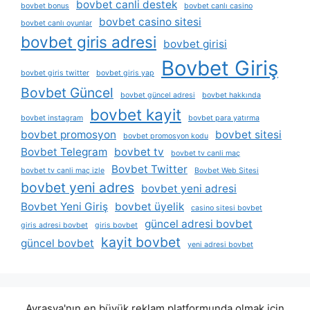
bovbet canli destek
bovbet bonus
bovbet canlı casino
bovbet casino sitesi
bovbet canlı oyunlar
bovbet giris adresi
bovbet girisi
Bovbet Giriş
bovbet giris twitter
bovbet giris yap
Bovbet Güncel
bovbet güncel adresi
bovbet hakkında
bovbet kayit
bovbet instagram
bovbet para yatırma
bovbet promosyon
bovbet sitesi
bovbet promosyon kodu
Bovbet Telegram
bovbet tv
bovbet tv canli maç
Bovbet Twitter
bovbet tv canli maç izle
Bovbet Web Sitesi
bovbet yeni adres
bovbet yeni adresi
Bovbet Yeni Giriş
bovbet üyelik
casino sitesi bovbet
güncel adresi bovbet
giris adresi bovbet
giris bovbet
kayit bovbet
güncel bovbet
yeni adresi bovbet
Avrasya'nın en büyük reklam platformunda olmak için