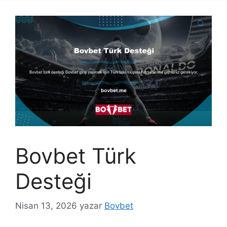
Bovbet Türk
Desteği
Nisan 13, 2026
yazar
Bovbet