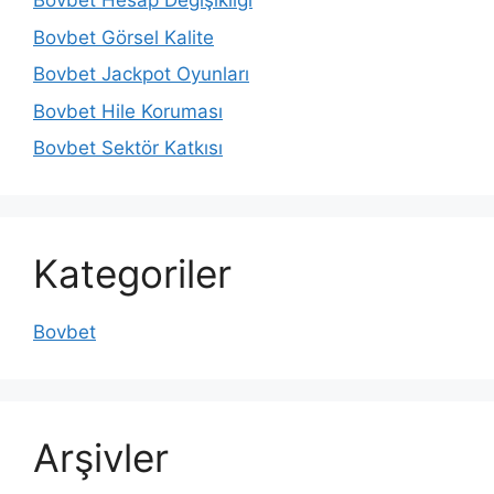
Bovbet Hesap Değişikliği
Bovbet Görsel Kalite
Bovbet Jackpot Oyunları
Bovbet Hile Koruması
Bovbet Sektör Katkısı
Kategoriler
Bovbet
Arşivler