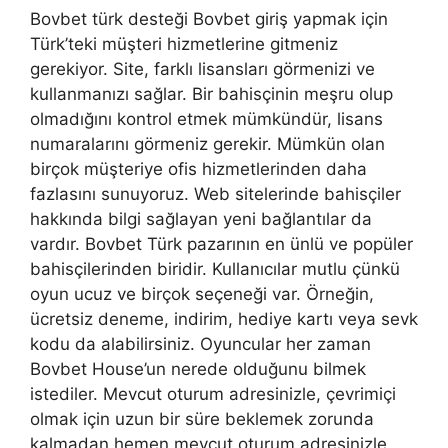
Bovbet türk desteği Bovbet giriş yapmak için
Türk’teki müşteri hizmetlerine gitmeniz
gerekiyor. Site, farklı lisansları görmenizi ve
kullanmanızı sağlar. Bir bahisçinin meşru olup
olmadığını kontrol etmek mümkündür, lisans
numaralarını görmeniz gerekir. Mümkün olan
birçok müşteriye ofis hizmetlerinden daha
fazlasını sunuyoruz. Web sitelerinde bahisçiler
hakkında bilgi sağlayan yeni bağlantılar da
vardır. Bovbet Türk pazarının en ünlü ve popüler
bahisçilerinden biridir. Kullanıcılar mutlu çünkü
oyun ucuz ve birçok seçeneği var. Örneğin,
ücretsiz deneme, indirim, hediye kartı veya sevk
kodu da alabilirsiniz. Oyuncular her zaman
Bovbet House’un nerede olduğunu bilmek
istediler. Mevcut oturum adresinizle, çevrimiçi
olmak için uzun bir süre beklemek zorunda
kalmadan hemen mevcut oturum adresinizle