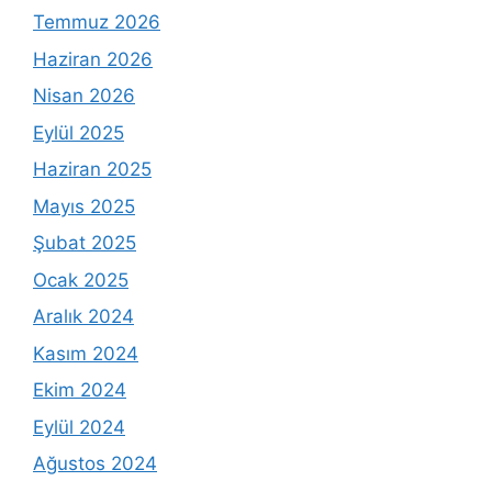
Temmuz 2026
Haziran 2026
Nisan 2026
Eylül 2025
Haziran 2025
Mayıs 2025
Şubat 2025
Ocak 2025
Aralık 2024
Kasım 2024
Ekim 2024
Eylül 2024
Ağustos 2024