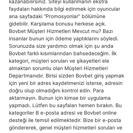
kazanabilirsiniz. Siteyi kullanmanın ekstra
faydaları hakkında bilgi edinmek için oyuncular
ana sayfadaki “Promosyonlar” bölümüne
gidebilir. Karşılama bonusu herkese açık.
Bovbet Müşteri Hizmetleri Mevcut mu? Bazı
insanlar bunun için ödeme yaptıklarını söyledi.
Sorunuzda size yardımcı olmak için şu anda
Bovbet farklı kısımlarından bahsedeceğim. İlk
kategori, müşteri soruları ve şikayetleri ele
almaktan sorumlu olan Müşteri Hizmetleri
Departmanıdır. Birisi sizden Bovbet giriş yapmak
için yeni bir adres kaydetmenizi isterse, adresin
doğru olup olmadığını kontrol edin. Para
aktarmayın. Bunun için kimse bir uygulama
yapmadı. Lütfen bu sayfaları hemen bırakın. Bu
kategoriler B e-posta adresi ve Bovbet online
desteği ile temsil edilmektedir. Bize bir e-posta
göndererek, genel müşteri hizmetleri soruları ve