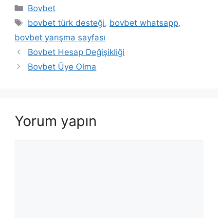
Kategoriler
Bovbet
Etiketler
bovbet türk desteği
,
bovbet whatsapp
,
bovbet yarışma sayfası
Bovbet Hesap Değişikliği
Bovbet Üye Olma
Yorum yapın
Yorum