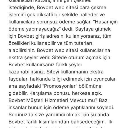
kullanıcıları kazançlarını geri çekmek
istediğinde, Bovbet web sitesi para çekme
işlemini çok dikkatli bir şekilde halleder ve
kullanıcılara sorunsuz ödeme sağlar. “Hasar için
ödeme yapmayacağız” dedi. Sayfaya gitmek
için Bovbet giriş adresini kullanıyorsanız, tüm
özellikleri kullanabilir ve tüm tutarları
alabilirsiniz. Bovbet web sitesi kullanıcılarına
ekstra şeyler verir. Sitede oturum açmak için
Bovbet kullanırsanız farklı şeyler
kazanabilirsiniz. Siteyi kullanmanın ekstra
faydaları hakkında bilgi edinmek için oyuncular
ana sayfadaki “Promosyonlar” bölümüne
gidebilir. Karşılama bonusu herkese açık.
Bovbet Müşteri Hizmetleri Mevcut mu? Bazı
insanlar bunun için ödeme yaptıklarını söyledi.
Sorunuzda size yardımcı olmak için şu anda
Bovbet farklı kısımlarından bahsedeceğim. İlk