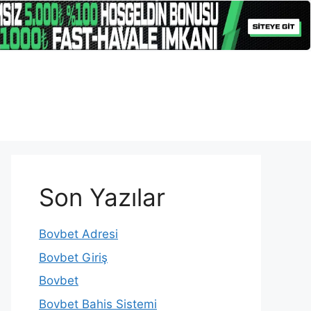
Son Yazılar
Bovbet Adresi
Bovbet Giriş
Bovbet
Bovbet Bahis Sistemi