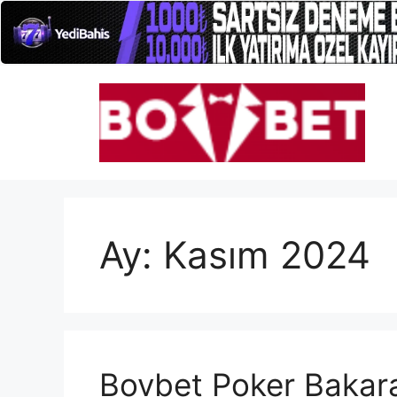
İçeriğe
atla
Ay:
Kasım 2024
Bovbet Poker Bakar