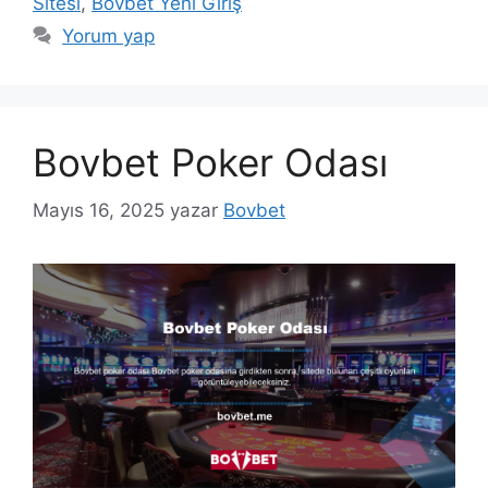
Sitesi
,
Bovbet Yeni Giriş
Yorum yap
Bovbet Poker Odası
Mayıs 16, 2025
yazar
Bovbet