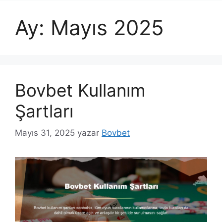
Ay:
Mayıs 2025
Bovbet Kullanım
Şartları
Mayıs 31, 2025
yazar
Bovbet