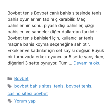
Bovbet tenis Bovbet canlı bahis sitesinde tenis
bahis oyunlarının tadını çıkarabilir. Maç
bahislerinin sonu, piyasa dışı bahisler, çizgi
bahisleri ve sahneler diğer dallardan farklıdır.
Bovbet tenis bahisleri için, kullanıcılar tenis
maçına bahis koyma seçeneğine sahiptir.
Erkekler ve kadınlar için set sayısı değişir. Büyük
bir turnuvada erkek oyuncular 5 sette yarışırken,
diğerleri 3 sette oynuyor. Tüm …
Devamını oku
Kategoriler
Bovbet
Etiketler
bovbet bahis sitesi tenis
,
bovbet tenis
,
casino sitesi bovbet
Yorum yap