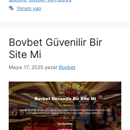
Yorum yap
Bovbet Güvenilir Bir
Site Mi
Mayıs 17, 2025
yazar
Bovbet