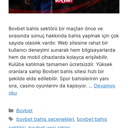
Bovbet bahis sektörü bir maçtan önce ve
sırasında sonuç hakkında bahis yapmak için çok
sayıda olasılık vardır. Web sitesine rahat bir
kullanıcı deneyimi sunarak hem bilgisayarlarda
hem de mobil cihazlarda kolayca erişilebilir.
Kulübe katılmak tamamen ücretsizdir. Yüksek
oranlara sahip Bovbet bahis sitesi hızlı bir
şekilde elde edilebilir. Spor bahislerinin yanı
sıra, casino oyunlarını da kapsıyor. …
Devamını
oku
Kategoriler
Bovbet
Etiketler
bovbet bahis seçenekleri
,
bovbet bahis
sektörü
,
bovbet yeni adres