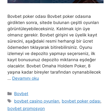
Bovbet poker odası Bovbet poker odasına
girdikten sonra, sitede bulunan çeşitli oyunları
görüntüleyebileceksiniz. Katılmak için üye
olmanız gerekir. Bovbet girişini ve üyelik kayıt
sürecini, aşağıdaki resmi herhangi bir ücret
ödemeden tıklayarak bitirebilirsiniz. Oyunu
izlemeyi ve depozito yapmayı seçerseniz, ilk
kayıt bonusunuz depozito miktarına eşdeğer
olacaktır. Bovbet Omaha Holdem Poker, 8
yaşına kadar bireyler tarafından oynanabilecek
…
Devamını oku
Kategoriler
Bovbet
Etiketler
bovbet casino oyunları
,
bovbet poker odası
,
bovbet promosyon