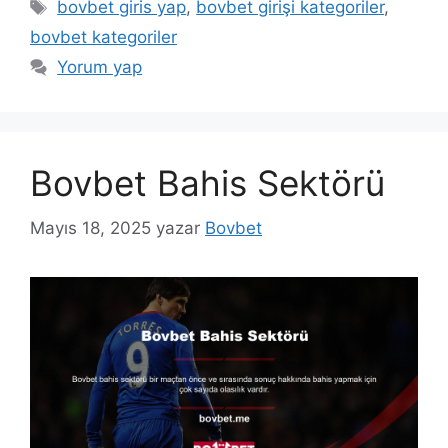
Etiketler
bovbet giris yap
,
bovbet girişi kategoriler
,
bovbet kategoriler
Yorum yap
Bovbet Bahis Sektörü
Mayıs 18, 2025
yazar
Bovbet