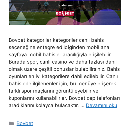
Bovbet kategoriler kategoriler canlı bahis
seçeneğine entegre edildiğinden mobil ana
sayfaya mobil bahisler aracılığıyla erişilebilir.
Burada spor, canlı casino ve daha fazlası dahil
olmak üzere çeşitli bonuslar bulabilirsiniz. Bahis
oyunları en iyi kategorilere dahil edilebilir. Canlı
bahislerle ilgilenenler için, bu menüye erişerek
farklı spor maçlarını görüntüleyebilir ve
kuponlarını kullanabilirler. Bovbet cep telefonları
aradıklarını kolayca bulacaktır. …
Devamını oku
Kategoriler
Bovbet