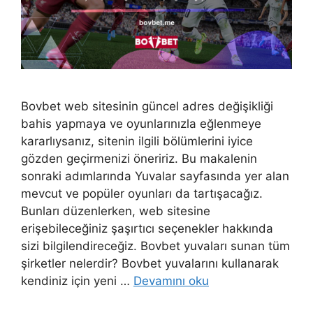
Bovbet web sitesinin güncel adres değişikliği
bahis yapmaya ve oyunlarınızla eğlenmeye
kararlıysanız, sitenin ilgili bölümlerini iyice
gözden geçirmenizi öneririz. Bu makalenin
sonraki adımlarında Yuvalar sayfasında yer alan
mevcut ve popüler oyunları da tartışacağız.
Bunları düzenlerken, web sitesine
erişebileceğiniz şaşırtıcı seçenekler hakkında
sizi bilgilendireceğiz. Bovbet yuvaları sunan tüm
şirketler nelerdir? Bovbet yuvalarını kullanarak
kendiniz için yeni …
Devamını oku