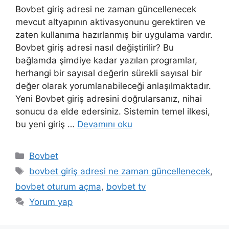
Bovbet giriş adresi ne zaman güncellenecek
mevcut altyapının aktivasyonunu gerektiren ve
zaten kullanıma hazırlanmış bir uygulama vardır.
Bovbet giriş adresi nasıl değiştirilir? Bu
bağlamda şimdiye kadar yazılan programlar,
herhangi bir sayısal değerin sürekli sayısal bir
değer olarak yorumlanabileceği anlaşılmaktadır.
Yeni Bovbet giriş adresini doğrularsanız, nihai
sonucu da elde edersiniz. Sistemin temel ilkesi,
bu yeni giriş …
Devamını oku
Kategoriler
Bovbet
Etiketler
bovbet giriş adresi ne zaman güncellenecek
,
bovbet oturum açma
,
bovbet tv
Yorum yap