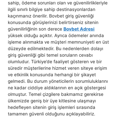
sahip, ödeme sorunları olan ve güvenilirlikleriyle
ilgili sınırlı bilgiye sahip destinasyonlardan
kaçınmanız önerilir. Bovbet giriş güvenliği
konusunda görüşlerinizi belirtirseniz sitenin
güvenilirliğinin son derece
Bovbet Adresi
yüksek olduğu açıktır. Ayrıca ödemeler anında
işleme alınmakta ve müşteri memnuniyeti en üst
düzeyde edilmektedir. Bu nedenlerden dolayı
giriş güvenliği gibi temel soruların cevabı
olumludur. Türkiye’de faaliyet gösteren ve bir
süredir müşterilerine hizmet veren siteye erişim
ve etkinlik konusunda herhangi bir şikayet
gelmedi. Bu durum yöneticilerin sorumluluklarını
ne kadar ciddiye aldıklarının en açık göstergesi
olmuştur. Temel çizgilere bakmamız gerekirse
ülkemizde geniş bir üye kitlesine ulaşmayı
hedefleyen sitenin giriş işlemleri sırasında
tamamen güvenli olduğunu açıklayabiliriz.