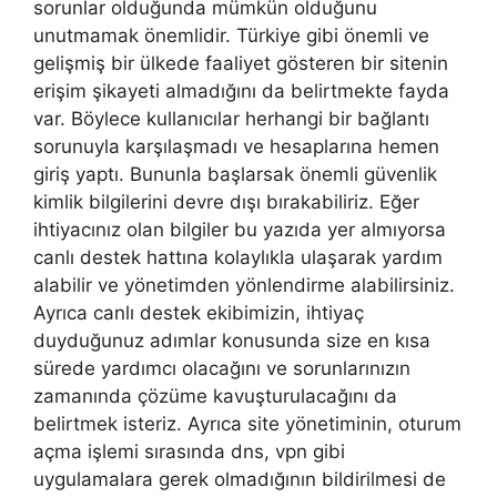
sorunlar olduğunda mümkün olduğunu
unutmamak önemlidir. Türkiye gibi önemli ve
gelişmiş bir ülkede faaliyet gösteren bir sitenin
erişim şikayeti almadığını da belirtmekte fayda
var. Böylece kullanıcılar herhangi bir bağlantı
sorunuyla karşılaşmadı ve hesaplarına hemen
giriş yaptı. Bununla başlarsak önemli güvenlik
kimlik bilgilerini devre dışı bırakabiliriz. Eğer
ihtiyacınız olan bilgiler bu yazıda yer almıyorsa
canlı destek hattına kolaylıkla ulaşarak yardım
alabilir ve yönetimden yönlendirme alabilirsiniz.
Ayrıca canlı destek ekibimizin, ihtiyaç
duyduğunuz adımlar konusunda size en kısa
sürede yardımcı olacağını ve sorunlarınızın
zamanında çözüme kavuşturulacağını da
belirtmek isteriz. Ayrıca site yönetiminin, oturum
açma işlemi sırasında dns, vpn gibi
uygulamalara gerek olmadığının bildirilmesi de