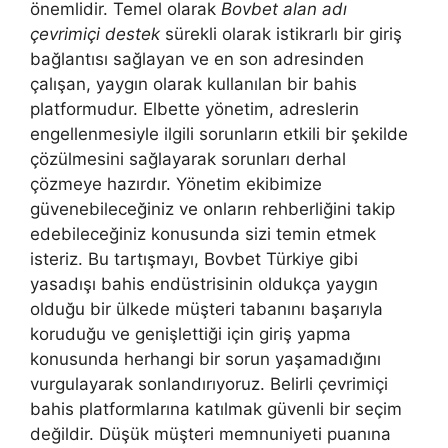
önemlidir. Temel olarak
Bovbet alan adı
çevrimiçi destek
sürekli olarak istikrarlı bir giriş
bağlantısı sağlayan ve en son adresinden
çalışan, yaygın olarak kullanılan bir bahis
platformudur. Elbette yönetim, adreslerin
engellenmesiyle ilgili sorunların etkili bir şekilde
çözülmesini sağlayarak sorunları derhal
çözmeye hazırdır. Yönetim ekibimize
güvenebileceğiniz ve onların rehberliğini takip
edebileceğiniz konusunda sizi temin etmek
isteriz. Bu tartışmayı, Bovbet Türkiye gibi
yasadışı bahis endüstrisinin oldukça yaygın
olduğu bir ülkede müşteri tabanını başarıyla
koruduğu ve genişlettiği için giriş yapma
konusunda herhangi bir sorun yaşamadığını
vurgulayarak sonlandırıyoruz. Belirli çevrimiçi
bahis platformlarına katılmak güvenli bir seçim
değildir. Düşük müşteri memnuniyeti puanına