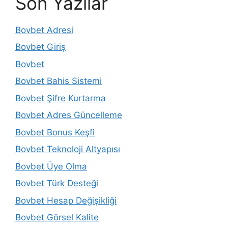
Son Yazılar
Bovbet Adresi
Bovbet Giriş
Bovbet
Bovbet Bahis Sistemi
Bovbet Şifre Kurtarma
Bovbet Adres Güncelleme
Bovbet Bonus Keşfi
Bovbet Teknoloji Altyapısı
Bovbet Üye Olma
Bovbet Türk Desteği
Bovbet Hesap Değişikliği
Bovbet Görsel Kalite