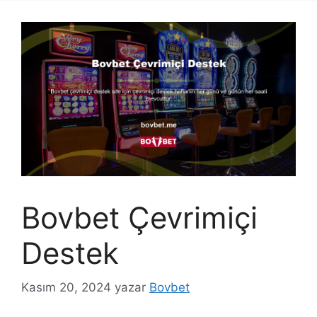
Bovbet Çevrimiçi
Destek
Kasım 20, 2024
yazar
Bovbet