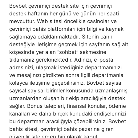
Bovbet çevrimiçi destek site için çevrimiçi
destek haftanın her günü ve günün her saati
mevcuttur. Web sitesi öncelikle casinolar ve
çevrimiçi bahis platformları için bilgi ve kaynak
sağlamaya odaklanmaktadır. Sitenin canlı
desteğiyle iletişime geçmek için sayfanın sağ alt
köşesinde yer alan “sohbet” sekmesine
tıklamanız gerekmektedir. Adınızı, e-posta
adresinizi, ulaşmak istediğiniz departmanınızı
ve mesajınızı girdikten sonra ilgili departmanla
kolayca iletişime geçebilirsiniz. Bovbet sayısal
sayısal sayısal birimler konusunda uzmanlaşmış
uzmanlardan oluşan bir ekip aracılığıyla destek
sağlar. Bonus talepleri, finansal konular, ödeme
kanalları ve daha birçok konudaki endişelerinizi
bu departman aracılığıyla çözebilirsiniz. Bovbet
bahis sitesi, çevrimiçi bahis pazarına giren
güvenilir sitelerden biri olarak kabul