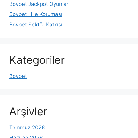
Bovbet Jackpot Oyunları
Bovbet Hile Koruması
Bovbet Sektör Katkısı
Kategoriler
Bovbet
Arşivler
Temmuz 2026
Haziran 2026