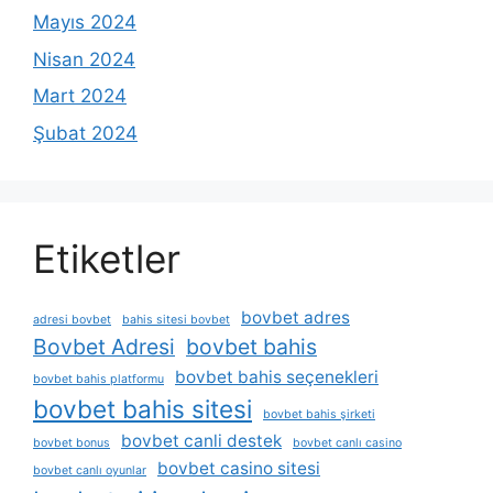
Mayıs 2024
Nisan 2024
Mart 2024
Şubat 2024
Etiketler
bovbet adres
adresi bovbet
bahis sitesi bovbet
Bovbet Adresi
bovbet bahis
bovbet bahis seçenekleri
bovbet bahis platformu
bovbet bahis sitesi
bovbet bahis şirketi
bovbet canli destek
bovbet bonus
bovbet canlı casino
bovbet casino sitesi
bovbet canlı oyunlar