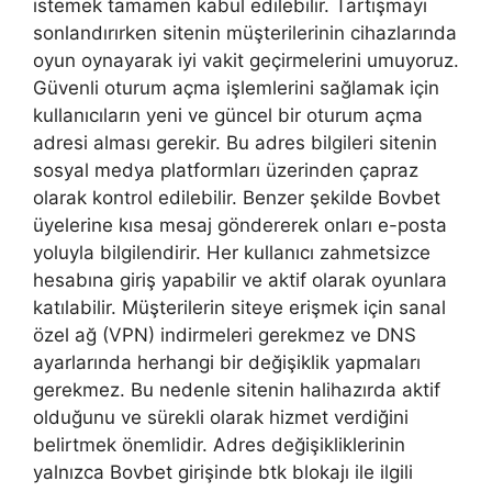
istemek tamamen kabul edilebilir. Tartışmayı
sonlandırırken sitenin müşterilerinin cihazlarında
oyun oynayarak iyi vakit geçirmelerini umuyoruz.
Güvenli oturum açma işlemlerini sağlamak için
kullanıcıların yeni ve güncel bir oturum açma
adresi alması gerekir. Bu adres bilgileri sitenin
sosyal medya platformları üzerinden çapraz
olarak kontrol edilebilir. Benzer şekilde Bovbet
üyelerine kısa mesaj göndererek onları e-posta
yoluyla bilgilendirir. Her kullanıcı zahmetsizce
hesabına giriş yapabilir ve aktif olarak oyunlara
katılabilir. Müşterilerin siteye erişmek için sanal
özel ağ (VPN) indirmeleri gerekmez ve DNS
ayarlarında herhangi bir değişiklik yapmaları
gerekmez. Bu nedenle sitenin halihazırda aktif
olduğunu ve sürekli olarak hizmet verdiğini
belirtmek önemlidir. Adres değişikliklerinin
yalnızca Bovbet girişinde btk blokajı ile ilgili