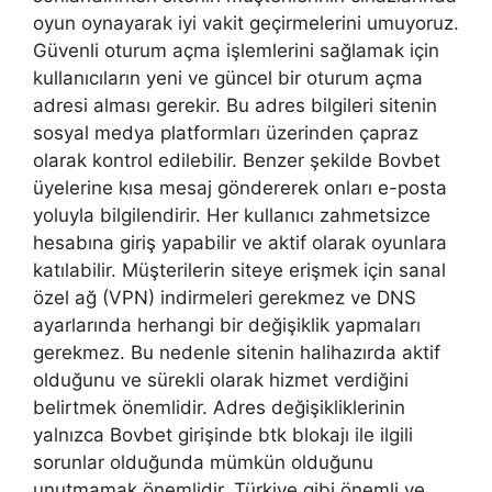
oyun oynayarak iyi vakit geçirmelerini umuyoruz.
Güvenli oturum açma işlemlerini sağlamak için
kullanıcıların yeni ve güncel bir oturum açma
adresi alması gerekir. Bu adres bilgileri sitenin
sosyal medya platformları üzerinden çapraz
olarak kontrol edilebilir. Benzer şekilde Bovbet
üyelerine kısa mesaj göndererek onları e-posta
yoluyla bilgilendirir. Her kullanıcı zahmetsizce
hesabına giriş yapabilir ve aktif olarak oyunlara
katılabilir. Müşterilerin siteye erişmek için sanal
özel ağ (VPN) indirmeleri gerekmez ve DNS
ayarlarında herhangi bir değişiklik yapmaları
gerekmez. Bu nedenle sitenin halihazırda aktif
olduğunu ve sürekli olarak hizmet verdiğini
belirtmek önemlidir. Adres değişikliklerinin
yalnızca Bovbet girişinde btk blokajı ile ilgili
sorunlar olduğunda mümkün olduğunu
unutmamak önemlidir. Türkiye gibi önemli ve