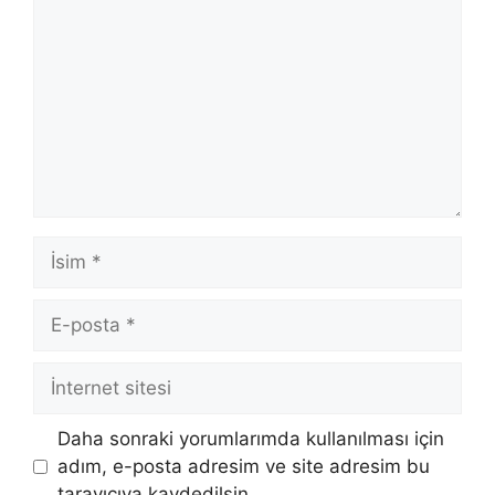
İsim
E-
posta
İnternet
sitesi
Daha sonraki yorumlarımda kullanılması için
adım, e-posta adresim ve site adresim bu
tarayıcıya kaydedilsin.