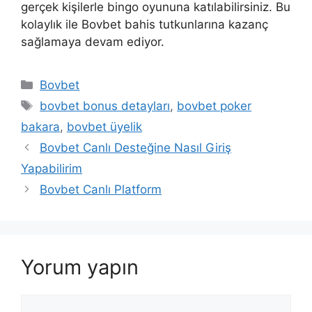
gerçek kişilerle bingo oyununa katılabilirsiniz. Bu
kolaylık ile Bovbet bahis tutkunlarına kazanç
sağlamaya devam ediyor.
Kategoriler
Bovbet
Etiketler
bovbet bonus detayları
,
bovbet poker
bakara
,
bovbet üyelik
Bovbet Canlı Desteğine Nasıl Giriş
Yapabilirim
Bovbet Canlı Platform
Yorum yapın
Yorum