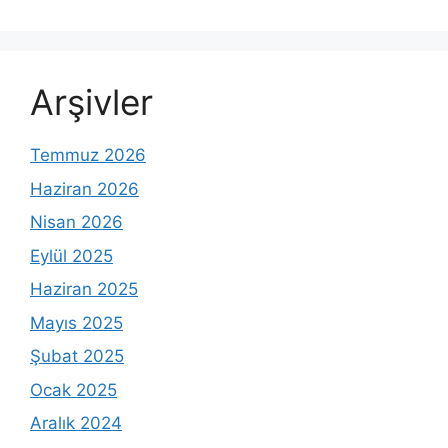
Arşivler
Temmuz 2026
Haziran 2026
Nisan 2026
Eylül 2025
Haziran 2025
Mayıs 2025
Şubat 2025
Ocak 2025
Aralık 2024