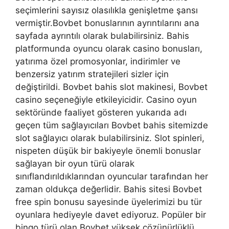
seçimlerini sayısız olasılıkla genişletme şansı
vermiştir.Bovbet bonuslarının ayrıntılarını ana
sayfada ayrıntılı olarak bulabilirsiniz. Bahis
platformunda oyuncu olarak casino bonusları,
yatırıma özel promosyonlar, indirimler ve
benzersiz yatırım stratejileri sizler için
değiştirildi. Bovbet bahis slot makinesi, Bovbet
casino seçeneğiyle etkileyicidir. Casino oyun
sektöründe faaliyet gösteren yukarıda adı
geçen tüm sağlayıcıları Bovbet bahis sitemizde
slot sağlayıcı olarak bulabilirsiniz. Slot spinleri,
nispeten düşük bir bakiyeyle önemli bonuslar
sağlayan bir oyun türü olarak
sınıflandırıldıklarından oyuncular tarafından her
zaman oldukça değerlidir. Bahis sitesi Bovbet
free spin bonusu sayesinde üyelerimizi bu tür
oyunlara hediyeyle davet ediyoruz. Popüler bir
bingo türü olan Bovbet yüksek çözünürlüklü