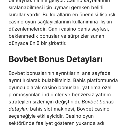
bir kaynak haline geliyor. Casino sayfalarının
sıralanabilmesi için uyması gereken belirli
kurallar vardır. Bu kuralların en önemlisi lisanslı
casino oyun sağlayıcılarının kullanımına ilişkin
düzenlemelerdir. Canlı casino bahis sayfası,
beklenmedik bonuslar ve sürprizler sunan
dünyaca ünlü bir şirkettir.
Bovbet Bonus Detayları
Bovbet bonuslarının ayrıntılarını ana sayfada
ayrıntılı olarak bulabilirsiniz. Bahis platformunda
oyuncu olarak casino bonusları, yatırıma özel
promosyonlar, indirimler ve benzersiz yatırım
stratejileri sizler için değiştirildi.
Bovbet bonus
detayları
bahis slot makinesi, Bovbet casino
seçeneğiyle etkileyicidir. Casino oyun
sektöründe faaliyet gösteren yukarıda adı