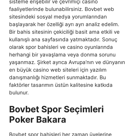
sisteme erişebilir ve çevrimiçi casino
faaliyetlerinde bulunabilirsiniz. Bovbet web
sitesindeki sosyal medya yorumlarından
başlayarak her özelliği ayrı ayrı analiz edelim.
Bir bahis sitesinin çekiciliği basit ama etkili ve
kullanışlı ana sayfasında yatmaktadır. Sonuç
olarak spor bahisleri ve casino oyunlarında
herhangi bir yavaşlama veya donma sorunu
yaşanmaz. Şirket ayrıca Avrupa’nın ve dünyanın
en büyük casino web siteleri için yazılım
danışmanlığı hizmetleri sunmaktadır. Bu
faktörler tasarımın üstün kalitesine katkıda
bulunur.
Bovbet Spor Seçimleri
Poker Bakara
Bovbet spor bahisleri her zaman üyelerine