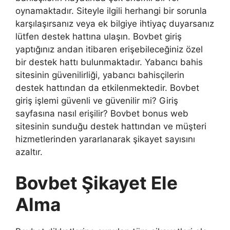
oynamaktadır. Siteyle ilgili herhangi bir sorunla
karşılaşırsanız veya ek bilgiye ihtiyaç duyarsanız
lütfen destek hattına ulaşın. Bovbet giriş
yaptığınız andan itibaren erişebileceğiniz özel
bir destek hattı bulunmaktadır. Yabancı bahis
sitesinin güvenilirliği, yabancı bahisçilerin
destek hattından da etkilenmektedir. Bovbet
giriş işlemi güvenli ve güvenilir mi? Giriş
sayfasına nasıl erişilir? Bovbet bonus web
sitesinin sunduğu destek hattından ve müşteri
hizmetlerinden yararlanarak şikayet sayısını
azaltır.
Bovbet Şikayet Ele
Alma