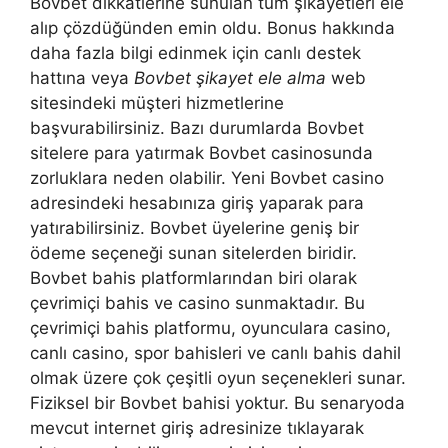
Bovbet dikkatlerine sunulan tüm şikayetleri ele
alıp çözdüğünden emin oldu. Bonus hakkında
daha fazla bilgi edinmek için canlı destek
hattına veya
Bovbet şikayet ele alma
web
sitesindeki müşteri hizmetlerine
başvurabilirsiniz. Bazı durumlarda Bovbet
sitelere para yatırmak Bovbet casinosunda
zorluklara neden olabilir. Yeni Bovbet casino
adresindeki hesabınıza giriş yaparak para
yatırabilirsiniz. Bovbet üyelerine geniş bir
ödeme seçeneği sunan sitelerden biridir.
Bovbet bahis platformlarından biri olarak
çevrimiçi bahis ve casino sunmaktadır. Bu
çevrimiçi bahis platformu, oyunculara casino,
canlı casino, spor bahisleri ve canlı bahis dahil
olmak üzere çok çeşitli oyun seçenekleri sunar.
Fiziksel bir Bovbet bahisi yoktur. Bu senaryoda
mevcut internet giriş adresinize tıklayarak