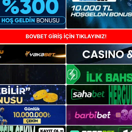
BOVBET GİRİŞ İÇİN TIKLAYINIZ!