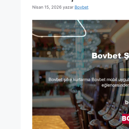
Nisan 15, 2026
yazar
Bovbet