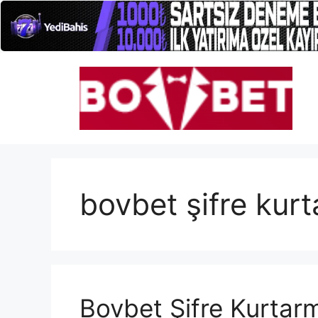
İçeriğe
atla
bovbet şifre kur
Bovbet Şifre Kurtar