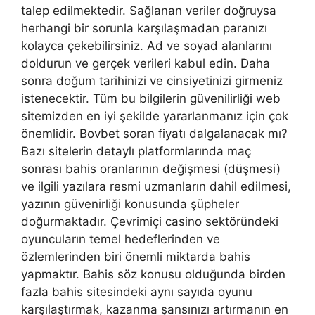
talep edilmektedir. Sağlanan veriler doğruysa
herhangi bir sorunla karşılaşmadan paranızı
kolayca çekebilirsiniz. Ad ve soyad alanlarını
doldurun ve gerçek verileri kabul edin. Daha
sonra doğum tarihinizi ve cinsiyetinizi girmeniz
istenecektir. Tüm bu bilgilerin güvenilirliği web
sitemizden en iyi şekilde yararlanmanız için çok
önemlidir. Bovbet soran fiyatı dalgalanacak mı?
Bazı sitelerin detaylı platformlarında maç
sonrası bahis oranlarının değişmesi (düşmesi)
ve ilgili yazılara resmi uzmanların dahil edilmesi,
yazının güvenirliği konusunda şüpheler
doğurmaktadır. Çevrimiçi casino sektöründeki
oyuncuların temel hedeflerinden ve
özlemlerinden biri önemli miktarda bahis
yapmaktır. Bahis söz konusu olduğunda birden
fazla bahis sitesindeki aynı sayıda oyunu
karşılaştırmak, kazanma şansınızı artırmanın en