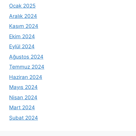
Ocak 2025
Aralık 2024
Kasım 2024
Ekim 2024
Eylül 2024
Ağustos 2024
Temmuz 2024
Haziran 2024
Mayıs 2024
Nisan 2024
Mart 2024
Şubat 2024