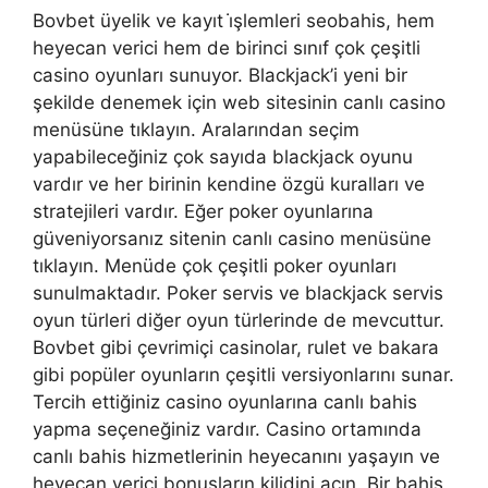
Bovbet üyelik ve kayıt i̇şlemleri seobahis, hem
heyecan verici hem de birinci sınıf çok çeşitli
casino oyunları sunuyor. Blackjack’i yeni bir
şekilde denemek için web sitesinin canlı casino
menüsüne tıklayın. Aralarından seçim
yapabileceğiniz çok sayıda blackjack oyunu
vardır ve her birinin kendine özgü kuralları ve
stratejileri vardır. Eğer poker oyunlarına
güveniyorsanız sitenin canlı casino menüsüne
tıklayın. Menüde çok çeşitli poker oyunları
sunulmaktadır. Poker servis ve blackjack servis
oyun türleri diğer oyun türlerinde de mevcuttur.
Bovbet gibi çevrimiçi casinolar, rulet ve bakara
gibi popüler oyunların çeşitli versiyonlarını sunar.
Tercih ettiğiniz casino oyunlarına canlı bahis
yapma seçeneğiniz vardır. Casino ortamında
canlı bahis hizmetlerinin heyecanını yaşayın ve
heyecan verici bonusların kilidini açın. Bir bahis