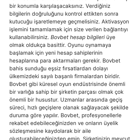
bir konumla karşılaşacaksınız. Verdiğiniz
bilgilerin doğruluğunu kontrol ettikten sonra
kutucuğu işaretlemeye geçmelisiniz. Aktivasyon
işlemini tamamlamak için size verilen bağlantıyı
kullanabilirsiniz.
Bovbet hesap bilgileri
üye
olmak oldukça basittir. Oyunu oynamaya
başlamak için yeni hesap sahiplerinin
hesaplarına para aktarmaları gerekir. Bovbet
bahis sunduğu eşsiz fırsatlardan dolayı
ülkemizdeki sayılı başarılı firmalardan biridir.
Bovbet gibi küresel oyun endüstrisinde önemli
bir varlığa sahip bir şirketin parçası olmak çok
önemli bir husustur. Uzmanlar arasında geçiş
süreci, hızlı geçişlere olanak sağlayacak şekilde
duruma göre yapılır. Bovbet, profesyonellerle
rekabet edebileceğinizden ve onların üyelik
sözleşmesine kaydolarak bir aile
oluşturabileceğinizden emin. Şirketinizin mevcut