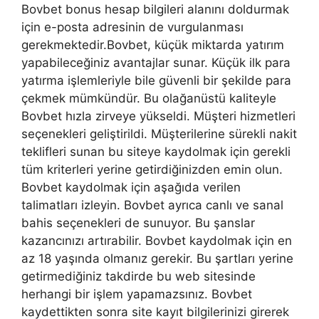
Bovbet bonus hesap bilgileri alanını doldurmak
için e-posta adresinin de vurgulanması
gerekmektedir.Bovbet, küçük miktarda yatırım
yapabileceğiniz avantajlar sunar. Küçük ilk para
yatırma işlemleriyle bile güvenli bir şekilde para
çekmek mümkündür. Bu olağanüstü kaliteyle
Bovbet hızla zirveye yükseldi. Müşteri hizmetleri
seçenekleri geliştirildi. Müşterilerine sürekli nakit
teklifleri sunan bu siteye kaydolmak için gerekli
tüm kriterleri yerine getirdiğinizden emin olun.
Bovbet kaydolmak için aşağıda verilen
talimatları izleyin. Bovbet ayrıca canlı ve sanal
bahis seçenekleri de sunuyor. Bu şanslar
kazancınızı artırabilir. Bovbet kaydolmak için en
az 18 yaşında olmanız gerekir. Bu şartları yerine
getirmediğiniz takdirde bu web sitesinde
herhangi bir işlem yapamazsınız. Bovbet
kaydettikten sonra site kayıt bilgilerinizi girerek