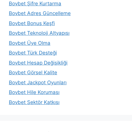
Bovbet Şifre Kurtarma
Bovbet Adres Güncelleme
Bovbet Bonus Keşfi
Bovbet Teknoloji Altyapısı
Bovbet Üye Olma
Bovbet Türk Desteği
Bovbet Hesap Değişikliği
Bovbet Görsel Kalite
Bovbet Jackpot Oyunları
Bovbet Hile Koruması
Bovbet Sektör Katkısı