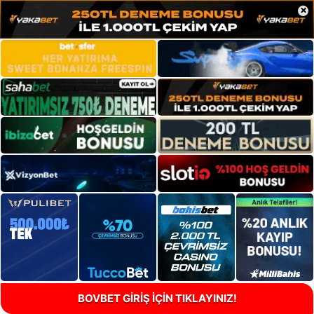
×
BOVBET GİRİŞ İÇİN TIKLAYINIZ!