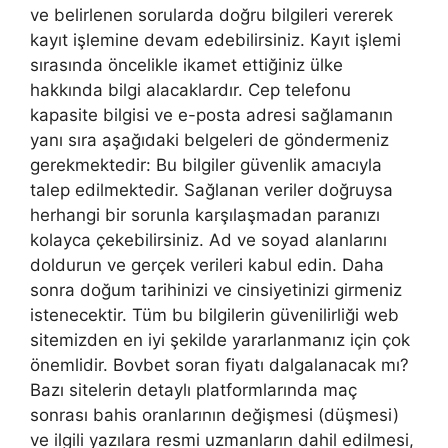
ve belirlenen sorularda doğru bilgileri vererek
kayıt işlemine devam edebilirsiniz. Kayıt işlemi
sırasında öncelikle ikamet ettiğiniz ülke
hakkında bilgi alacaklardır. Cep telefonu
kapasite bilgisi ve e-posta adresi sağlamanın
yanı sıra aşağıdaki belgeleri de göndermeniz
gerekmektedir: Bu bilgiler güvenlik amacıyla
talep edilmektedir. Sağlanan veriler doğruysa
herhangi bir sorunla karşılaşmadan paranızı
kolayca çekebilirsiniz. Ad ve soyad alanlarını
doldurun ve gerçek verileri kabul edin. Daha
sonra doğum tarihinizi ve cinsiyetinizi girmeniz
istenecektir. Tüm bu bilgilerin güvenilirliği web
sitemizden en iyi şekilde yararlanmanız için çok
önemlidir. Bovbet soran fiyatı dalgalanacak mı?
Bazı sitelerin detaylı platformlarında maç
sonrası bahis oranlarının değişmesi (düşmesi)
ve ilgili yazılara resmi uzmanların dahil edilmesi,