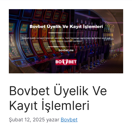
Bovbet Üyelik Ve
Kayıt İşlemleri
Şubat 12, 2025
yazar
Bovbet