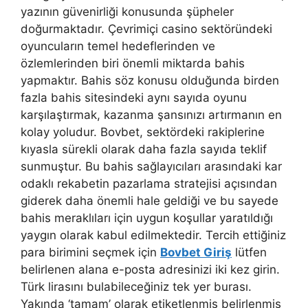
yazının güvenirliği konusunda şüpheler
doğurmaktadır. Çevrimiçi casino sektöründeki
oyuncuların temel hedeflerinden ve
özlemlerinden biri önemli miktarda bahis
yapmaktır. Bahis söz konusu olduğunda birden
fazla bahis sitesindeki aynı sayıda oyunu
karşılaştırmak, kazanma şansınızı artırmanın en
kolay yoludur. Bovbet, sektördeki rakiplerine
kıyasla sürekli olarak daha fazla sayıda teklif
sunmuştur. Bu bahis sağlayıcıları arasındaki kar
odaklı rekabetin pazarlama stratejisi açısından
giderek daha önemli hale geldiği ve bu sayede
bahis meraklıları için uygun koşullar yaratıldığı
yaygın olarak kabul edilmektedir. Tercih ettiğiniz
para birimini seçmek için
Bovbet Giriş
lütfen
belirlenen alana e-posta adresinizi iki kez girin.
Türk lirasını bulabileceğiniz tek yer burası.
Yakında ‘tamam’ olarak etiketlenmiş belirlenmiş