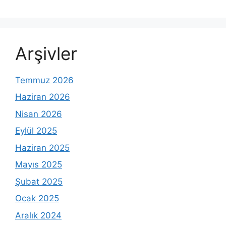
Arşivler
Temmuz 2026
Haziran 2026
Nisan 2026
Eylül 2025
Haziran 2025
Mayıs 2025
Şubat 2025
Ocak 2025
Aralık 2024