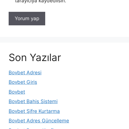
tarayıcıya kaydedilsin.
Son Yazılar
Bovbet Adresi
Bovbet Giriş
Bovbet
Bovbet Bahis Sistemi
Bovbet Şifre Kurtarma
Bovbet Adres Güncelleme