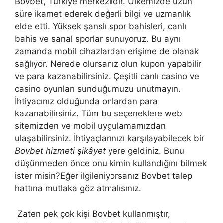
Bovbet, Türkiye merkezlidir. Ülkemizde uzun
süre ikamet ederek değerli bilgi ve uzmanlık
elde etti. Yüksek şanslı spor bahisleri, canlı
bahis ve sanal sporlar sunuyoruz. Bu aynı
zamanda mobil cihazlardan erişime de olanak
sağlıyor. Nerede olursanız olun kupon yapabilir
ve para kazanabilirsiniz. Çeşitli canlı casino ve
casino oyunları sunduğumuzu unutmayın.
İhtiyacınız olduğunda onlardan para
kazanabilirsiniz. Tüm bu seçeneklere web
sitemizden ve mobil uygulamamızdan
ulaşabilirsiniz. İhtiyaçlarınızı karşılayabilecek bir
Bovbet hizmeti şikâyet
yere geldiniz. Bunu
düşünmeden önce onu kimin kullandığını bilmek
ister misin?Eğer ilgileniyorsanız Bovbet talep
hattına mutlaka göz atmalısınız.
Zaten pek çok kişi Bovbet kullanmıştır,