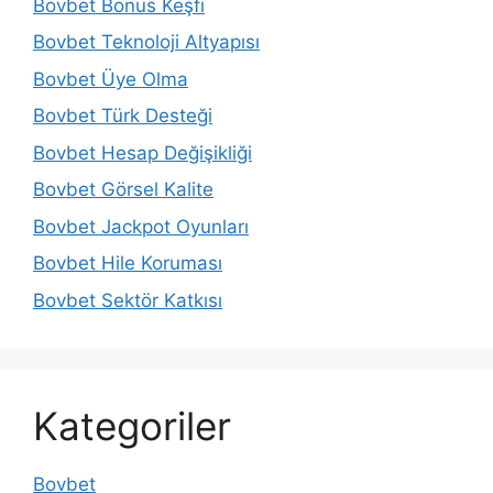
Bovbet Bonus Keşfi
Bovbet Teknoloji Altyapısı
Bovbet Üye Olma
Bovbet Türk Desteği
Bovbet Hesap Değişikliği
Bovbet Görsel Kalite
Bovbet Jackpot Oyunları
Bovbet Hile Koruması
Bovbet Sektör Katkısı
Kategoriler
Bovbet