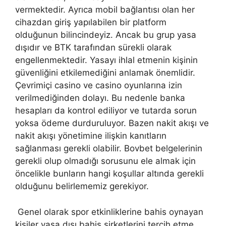
vermektedir. Ayrıca mobil bağlantısı olan her
cihazdan giriş yapılabilen bir platform
olduğunun bilincindeyiz. Ancak bu grup yasa
dışıdır ve BTK tarafından sürekli olarak
engellenmektedir. Yasayı ihlal etmenin kişinin
güvenliğini etkilemediğini anlamak önemlidir.
Çevrimiçi casino ve casino oyunlarına izin
verilmediğinden dolayı. Bu nedenle banka
hesapları da kontrol ediliyor ve tutarda sorun
yoksa ödeme durduruluyor. Bazen nakit akışı ve
nakit akışı yönetimine ilişkin kanıtların
sağlanması gerekli olabilir. Bovbet belgelerinin
gerekli olup olmadığı sorusunu ele almak için
öncelikle bunların hangi koşullar altında gerekli
olduğunu belirlememiz gerekiyor.
Genel olarak spor etkinliklerine bahis oynayan
kişiler yasa dışı bahis şirketlerini tercih etme