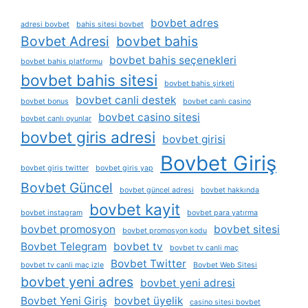
bovbet adres
adresi bovbet
bahis sitesi bovbet
Bovbet Adresi
bovbet bahis
bovbet bahis seçenekleri
bovbet bahis platformu
bovbet bahis sitesi
bovbet bahis şirketi
bovbet canli destek
bovbet bonus
bovbet canlı casino
bovbet casino sitesi
bovbet canlı oyunlar
bovbet giris adresi
bovbet girisi
Bovbet Giriş
bovbet giris twitter
bovbet giris yap
Bovbet Güncel
bovbet güncel adresi
bovbet hakkında
bovbet kayit
bovbet instagram
bovbet para yatırma
bovbet promosyon
bovbet sitesi
bovbet promosyon kodu
Bovbet Telegram
bovbet tv
bovbet tv canli maç
Bovbet Twitter
bovbet tv canli maç izle
Bovbet Web Sitesi
bovbet yeni adres
bovbet yeni adresi
Bovbet Yeni Giriş
bovbet üyelik
casino sitesi bovbet