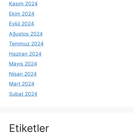
Kasım 2024
Ekim 2024
Eylül 2024
Ağustos 2024
Temmuz 2024
Haziran 2024
Mayıs 2024
Nisan 2024
Mart 2024
Şubat 2024
Etiketler