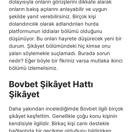
dolayısıyla onların görüşlerini dikkate alarak
onların bakış açılarını anlayabilir ve uygun
şekilde yanıt verebilirsiniz. Birçok kişi
dolandırıcılık olarak adlandırılan hurda
platformunun iddialar bölümü olduğunu
düşünüyor. Bu onları hayrete düşürecek yeni bir
durum. Şikâyet bölümündeki hiç kimse onu
yalan söylemekle suçlamadı. Burada sorun
nedir? Eğer böyle bir fikriniz varsa mutlaka ikinci
bölümü izlemelisiniz.
Bovbet Şikâyet Hattı
Şikâyet
Daha yakından incelediğimde Bovbet ilgili birçok
şikâyet keşfettim. Genellikle çoğu konu kişinin
kendisiyle ilgilidir. Birkaç kişi canlı destekle
bağlantıda bir gecikme olduğunu bildirirken,