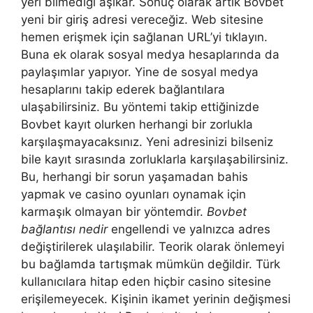
yeri bilmediği aşikâr. Sonuç olarak artık Bovbet
yeni bir giriş adresi vereceğiz. Web sitesine
hemen erişmek için sağlanan URL’yi tıklayın.
Buna ek olarak sosyal medya hesaplarında da
paylaşımlar yapıyor. Yine de sosyal medya
hesaplarını takip ederek bağlantılara
ulaşabilirsiniz. Bu yöntemi takip ettiğinizde
Bovbet kayıt olurken herhangi bir zorlukla
karşılaşmayacaksınız. Yeni adresinizi bilseniz
bile kayıt sırasında zorluklarla karşılaşabilirsiniz.
Bu, herhangi bir sorun yaşamadan bahis
yapmak ve casino oyunları oynamak için
karmaşık olmayan bir yöntemdir.
Bovbet
bağlantısı nedir
engellendi ve yalnızca adres
değiştirilerek ulaşılabilir. Teorik olarak önlemeyi
bu bağlamda tartışmak mümkün değildir. Türk
kullanıcılara hitap eden hiçbir casino sitesine
erişilemeyecek. Kişinin ikamet yerinin değişmesi