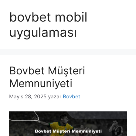
bovbet mobil
uygulaması
Bovbet Müşteri
Memnuniyeti
Mayıs 28, 2025
yazar
Bovbet