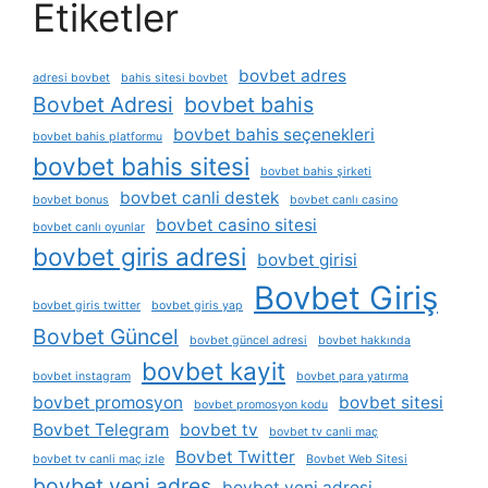
Etiketler
bovbet adres
adresi bovbet
bahis sitesi bovbet
Bovbet Adresi
bovbet bahis
bovbet bahis seçenekleri
bovbet bahis platformu
bovbet bahis sitesi
bovbet bahis şirketi
bovbet canli destek
bovbet bonus
bovbet canlı casino
bovbet casino sitesi
bovbet canlı oyunlar
bovbet giris adresi
bovbet girisi
Bovbet Giriş
bovbet giris twitter
bovbet giris yap
Bovbet Güncel
bovbet güncel adresi
bovbet hakkında
bovbet kayit
bovbet instagram
bovbet para yatırma
bovbet promosyon
bovbet sitesi
bovbet promosyon kodu
Bovbet Telegram
bovbet tv
bovbet tv canli maç
Bovbet Twitter
bovbet tv canli maç izle
Bovbet Web Sitesi
bovbet yeni adres
bovbet yeni adresi