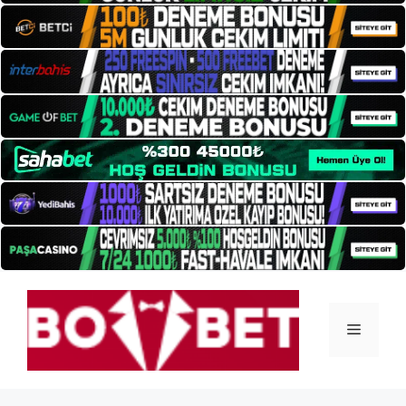
İçeriğe
atla
Menü