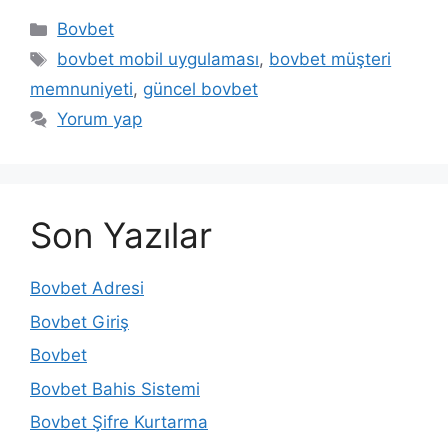
Kategoriler
Bovbet
Etiketler
bovbet mobil uygulaması
,
bovbet müşteri
memnuniyeti
,
güncel bovbet
Yorum yap
Son Yazılar
Bovbet Adresi
Bovbet Giriş
Bovbet
Bovbet Bahis Sistemi
Bovbet Şifre Kurtarma