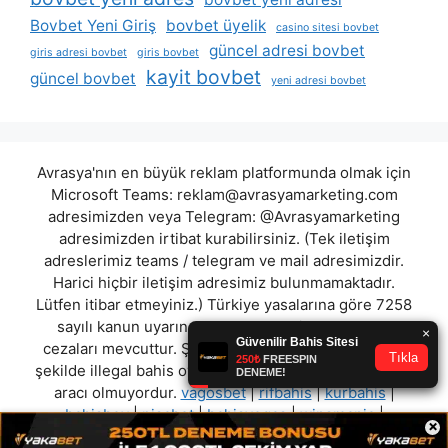
Bovbet Yeni Giriş
bovbet üyelik
casino sitesi bovbet
güncel adresi bovbet
giris adresi bovbet
giris bovbet
kayit bovbet
güncel bovbet
yeni adresi bovbet
Avrasya'nın en büyük reklam platformunda olmak için
Microsoft Teams:
reklam@avrasyamarketing.com
adresimizden veya Telegram: @Avrasyamarketing
adresimizden irtibat kurabilirsiniz. (Tek iletişim
adreslerimiz teams / telegram ve mail adresimizdir.
Harici hiçbir iletişim adresimiz bulunmamaktadır.
Lütfen itibar etmeyiniz.) Türkiye yasalarına göre 7258
sayılı kanun uyarınca yasa dışı bahis oynamanın
cezaları mevcuttur. Şu an bulunduğunuz site hiç bir
şekilde illegal bahis oyunları oynatmıyor ve oynamaya
aracı olmuyordur.
vagosbet
|
rifbahis
|
kurbahis
|
bahisbey
|
pisabet
|
bahisvegas
|
winsmania
|
×
trtsporbet