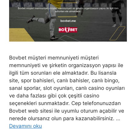
Bovbet müşteri memnuniyeti müşteri
memnuniyeti ve şirketin organizasyon yapısı ile
ilgili tüm sorunları ele almaktadır. Bu lisansla
site, spor bahisleri, canlı bahisler, canlı bingo,
sanal sporlar, slot oyunları, canlı casino oyunları
ve daha fazlası gibi çok çeşitli casino
seçenekleri sunmaktadır. Cep telefonunuzdan
Bovbet web sitesi ile uyumlu oturum açabilir ve
nerede olursanız olun para kazanabilirsiniz. …
Devamını oku