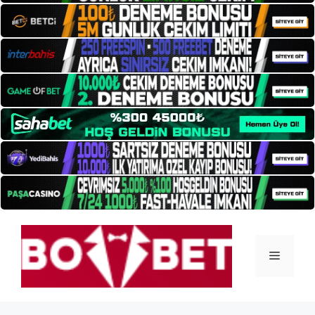
İçeriğe
atla
Menü