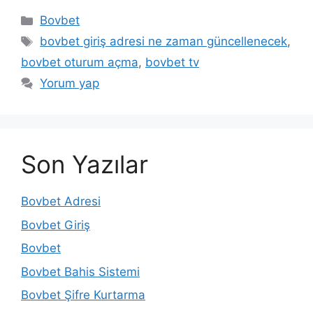
Kategoriler
Bovbet
Etiketler
bovbet giriş adresi ne zaman güncellenecek
,
bovbet oturum açma
,
bovbet tv
Yorum yap
Son Yazılar
Bovbet Adresi
Bovbet Giriş
Bovbet
Bovbet Bahis Sistemi
Bovbet Şifre Kurtarma