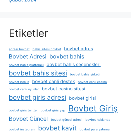
Etiketler
bovbet adres
adresi bovbet
bahis sitesi bovbet
Bovbet Adresi
bovbet bahis
bovbet bahis seçenekleri
bovbet bahis platformu
bovbet bahis sitesi
bovbet bahis şirketi
bovbet canli destek
bovbet bonus
bovbet canlı casino
bovbet casino sitesi
bovbet canlı oyunlar
bovbet giris adresi
bovbet girisi
Bovbet Giriş
bovbet giris twitter
bovbet giris yap
Bovbet Güncel
bovbet güncel adresi
bovbet hakkında
bovbet kayit
bovbet instagram
bovbet para yatırma