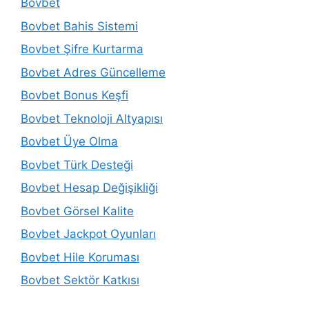
Bovbet
Bovbet Bahis Sistemi
Bovbet Şifre Kurtarma
Bovbet Adres Güncelleme
Bovbet Bonus Keşfi
Bovbet Teknoloji Altyapısı
Bovbet Üye Olma
Bovbet Türk Desteği
Bovbet Hesap Değişikliği
Bovbet Görsel Kalite
Bovbet Jackpot Oyunları
Bovbet Hile Koruması
Bovbet Sektör Katkısı