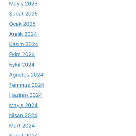
Mayıs 2025
Şubat 2025
Ocak 2025
Aralık 2024
Kasım 2024
Ekim 2024
Eylül 2024
Ağustos 2024
Temmuz 2024
Haziran 2024
Mayıs 2024
Nisan 2024
Mart 2024
Şubat 2024