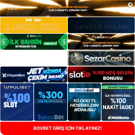
×
BOVBET GİRİŞ İÇİN TIKLAYINIZ!