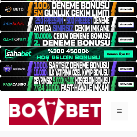
İçeriğe
atla
Menü