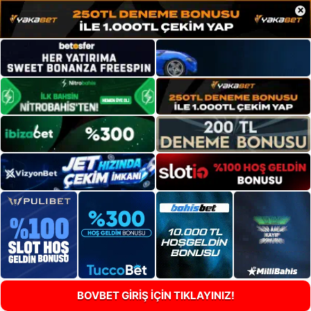
×
BOVBET GİRİŞ İÇİN TIKLAYINIZ!