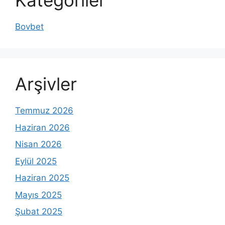
Kategoriler
Bovbet
Arşivler
Temmuz 2026
Haziran 2026
Nisan 2026
Eylül 2025
Haziran 2025
Mayıs 2025
Şubat 2025