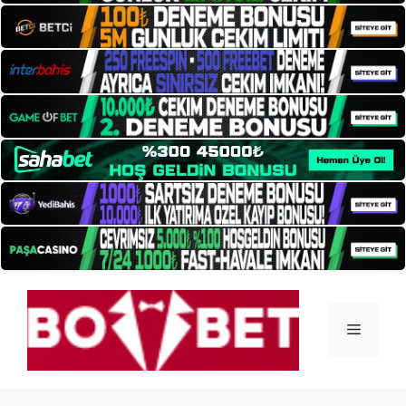
İçeriğe
atla
Menü