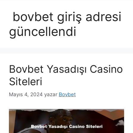
bovbet giriş adresi
güncellendi
Bovbet Yasadışı Casino
Siteleri
Mayıs 4, 2024
yazar
Bovbet