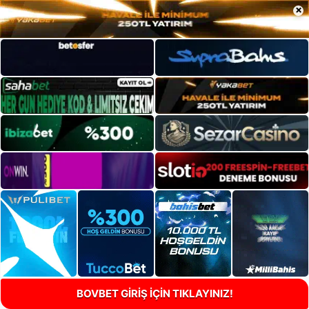
×
BOVBET GİRİŞ İÇİN TIKLAYINIZ!