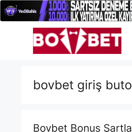
İçeriğe
atla
bovbet giriş but
Bovbet Bonus Şartla