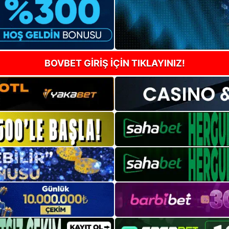
BOVBET GİRİŞ İÇİN TIKLAYINIZ!