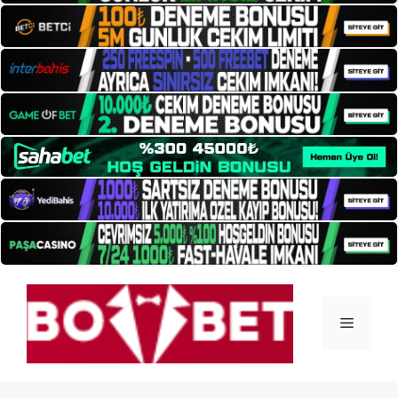
İçeriğe
atla
Menü