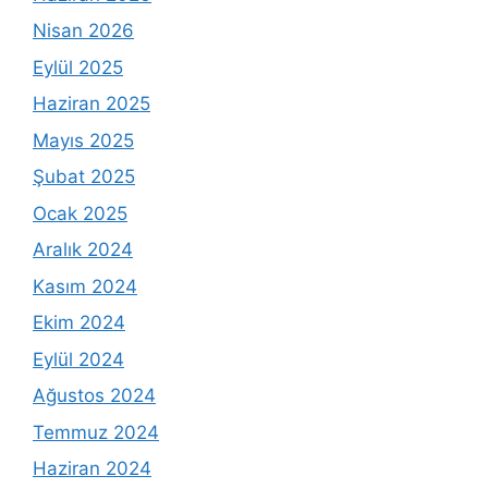
Nisan 2026
Eylül 2025
Haziran 2025
Mayıs 2025
Şubat 2025
Ocak 2025
Aralık 2024
Kasım 2024
Ekim 2024
Eylül 2024
Ağustos 2024
Temmuz 2024
Haziran 2024