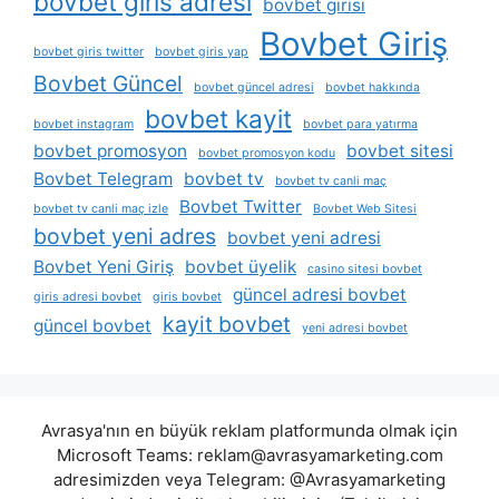
bovbet giris adresi
bovbet girisi
Bovbet Giriş
bovbet giris twitter
bovbet giris yap
Bovbet Güncel
bovbet güncel adresi
bovbet hakkında
bovbet kayit
bovbet instagram
bovbet para yatırma
bovbet promosyon
bovbet sitesi
bovbet promosyon kodu
Bovbet Telegram
bovbet tv
bovbet tv canli maç
Bovbet Twitter
bovbet tv canli maç izle
Bovbet Web Sitesi
bovbet yeni adres
bovbet yeni adresi
Bovbet Yeni Giriş
bovbet üyelik
casino sitesi bovbet
güncel adresi bovbet
giris adresi bovbet
giris bovbet
kayit bovbet
güncel bovbet
yeni adresi bovbet
Avrasya'nın en büyük reklam platformunda olmak için
Microsoft Teams:
reklam@avrasyamarketing.com
adresimizden veya Telegram: @Avrasyamarketing