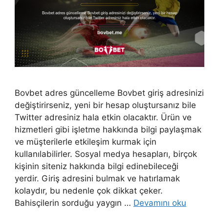
Bovbet adres güncelleme Bovbet giriş adresinizi
değiştirirseniz, yeni bir hesap oluştursanız bile
Twitter adresiniz hala etkin olacaktır. Ürün ve
hizmetleri gibi işletme hakkında bilgi paylaşmak
ve müşterilerle etkileşim kurmak için
kullanılabilirler. Sosyal medya hesapları, birçok
kişinin siteniz hakkında bilgi edinebileceği
yerdir. Giriş adresini bulmak ve hatırlamak
kolaydır, bu nedenle çok dikkat çeker.
Bahisçilerin sorduğu yaygın …
Devamını oku