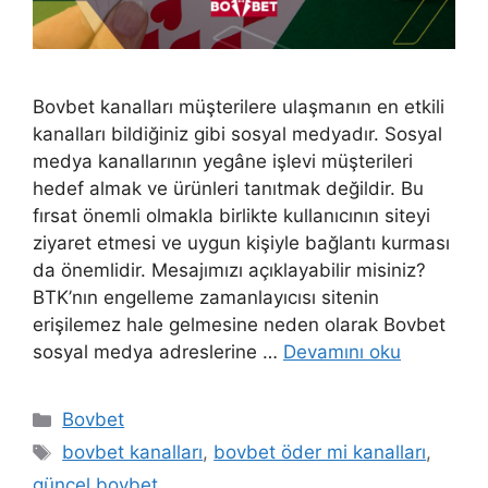
Bovbet kanalları müşterilere ulaşmanın en etkili
kanalları bildiğiniz gibi sosyal medyadır. Sosyal
medya kanallarının yegâne işlevi müşterileri
hedef almak ve ürünleri tanıtmak değildir. Bu
fırsat önemli olmakla birlikte kullanıcının siteyi
ziyaret etmesi ve uygun kişiyle bağlantı kurması
da önemlidir. Mesajımızı açıklayabilir misiniz?
BTK’nın engelleme zamanlayıcısı sitenin
erişilemez hale gelmesine neden olarak Bovbet
sosyal medya adreslerine …
Devamını oku
Kategoriler
Bovbet
Etiketler
bovbet kanalları
,
bovbet öder mi kanalları
,
güncel bovbet