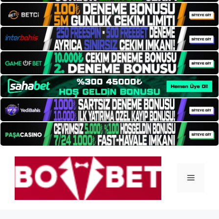
İçeriğe
atla
Menü