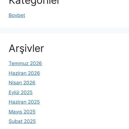
Kategoriler
Bovbet
Arşivler
Temmuz 2026
Haziran 2026
Nisan 2026
Eylül 2025
Haziran 2025
Mayıs 2025
Şubat 2025