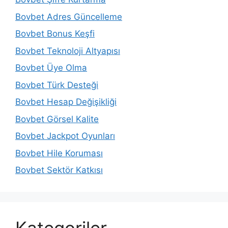
Bovbet Adres Güncelleme
Bovbet Bonus Keşfi
Bovbet Teknoloji Altyapısı
Bovbet Üye Olma
Bovbet Türk Desteği
Bovbet Hesap Değişikliği
Bovbet Görsel Kalite
Bovbet Jackpot Oyunları
Bovbet Hile Koruması
Bovbet Sektör Katkısı