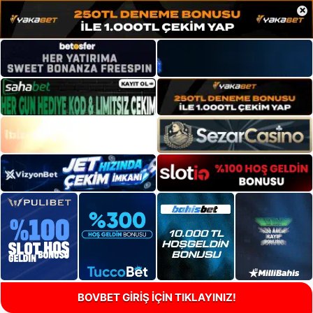
×
BOVBET GİRİŞ İÇİN TIKLAYINIZ!