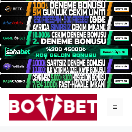
İçeriğe
atla
Menü