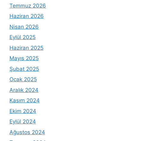
Temmuz 2026
Haziran 2026
Nisan 2026
Eylül 2025
Haziran 2025
Mayıs 2025
Şubat 2025
Ocak 2025
Aralık 2024
Kasım 2024
Ekim 2024
Eylül 2024
Ağustos 2024