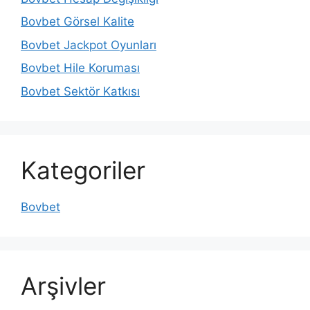
Bovbet Görsel Kalite
Bovbet Jackpot Oyunları
Bovbet Hile Koruması
Bovbet Sektör Katkısı
Kategoriler
Bovbet
Arşivler