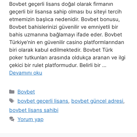
Bovbet geçerli lisans doğal olarak firmanın
geçerli bir lisansa sahip olması bu siteyi tercih
etmemizin başlıca nedenidir. Bovbet bonusu,
Bovbet bahislerinizi güvenilir ve emniyetli bir
bahis uzmanına bağlamayı ifade eder. Bovbet
Türkiye’nin en güvenilir casino platformlarından
biri olarak kabul edilmektedir. Bovbet Türk
poker tutkunları arasında oldukça aranan ve ilgi
çekici bir rulet platformudur. Belirli bir …
Devamını oku
Kategoriler
Bovbet
Etiketler
bovbet geçerli lisans
,
bovbet güncel adresi
,
bovbet lisans sahibi
Yorum yap