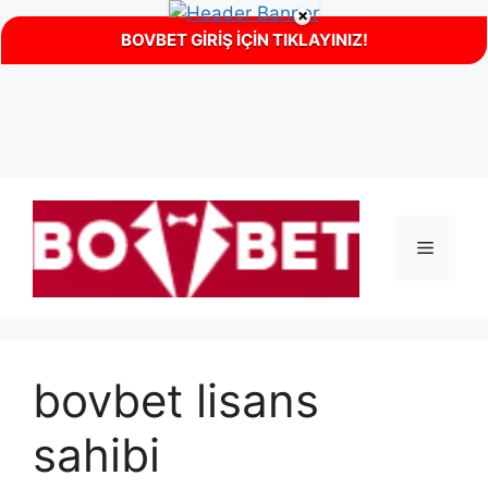
×
BOVBET GİRİŞ İÇİN TIKLAYINIZ!
İçeriğe
atla
Menü
bovbet lisans
sahibi