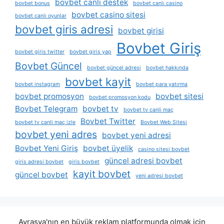
bovbet canli destek
bovbet bonus
bovbet canlı casino
bovbet casino sitesi
bovbet canlı oyunlar
bovbet giris adresi
bovbet girisi
Bovbet Giriş
bovbet giris twitter
bovbet giris yap
Bovbet Güncel
bovbet güncel adresi
bovbet hakkında
bovbet kayit
bovbet instagram
bovbet para yatırma
bovbet promosyon
bovbet sitesi
bovbet promosyon kodu
Bovbet Telegram
bovbet tv
bovbet tv canli maç
Bovbet Twitter
bovbet tv canli maç izle
Bovbet Web Sitesi
bovbet yeni adres
bovbet yeni adresi
Bovbet Yeni Giriş
bovbet üyelik
casino sitesi bovbet
güncel adresi bovbet
giris adresi bovbet
giris bovbet
kayit bovbet
güncel bovbet
yeni adresi bovbet
Avrasya'nın en büyük reklam platformunda olmak için