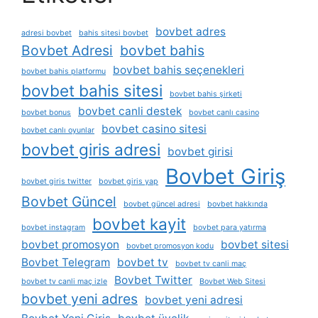
bovbet adres
adresi bovbet
bahis sitesi bovbet
Bovbet Adresi
bovbet bahis
bovbet bahis seçenekleri
bovbet bahis platformu
bovbet bahis sitesi
bovbet bahis şirketi
bovbet canli destek
bovbet bonus
bovbet canlı casino
bovbet casino sitesi
bovbet canlı oyunlar
bovbet giris adresi
bovbet girisi
Bovbet Giriş
bovbet giris twitter
bovbet giris yap
Bovbet Güncel
bovbet güncel adresi
bovbet hakkında
bovbet kayit
bovbet instagram
bovbet para yatırma
bovbet promosyon
bovbet sitesi
bovbet promosyon kodu
Bovbet Telegram
bovbet tv
bovbet tv canli maç
Bovbet Twitter
bovbet tv canli maç izle
Bovbet Web Sitesi
bovbet yeni adres
bovbet yeni adresi