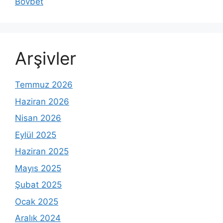
Bovbet
Arşivler
Temmuz 2026
Haziran 2026
Nisan 2026
Eylül 2025
Haziran 2025
Mayıs 2025
Şubat 2025
Ocak 2025
Aralık 2024