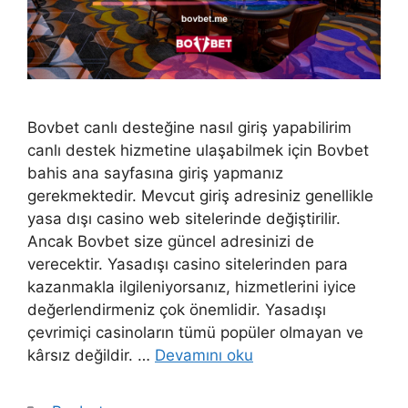
Bovbet canlı desteğine nasıl giriş yapabilirim
canlı destek hizmetine ulaşabilmek için Bovbet
bahis ana sayfasına giriş yapmanız
gerekmektedir. Mevcut giriş adresiniz genellikle
yasa dışı casino web sitelerinde değiştirilir.
Ancak Bovbet size güncel adresinizi de
verecektir. Yasadışı casino sitelerinden para
kazanmakla ilgileniyorsanız, hizmetlerini iyice
değerlendirmeniz çok önemlidir. Yasadışı
çevrimiçi casinoların tümü popüler olmayan ve
kârsız değildir. …
Devamını oku