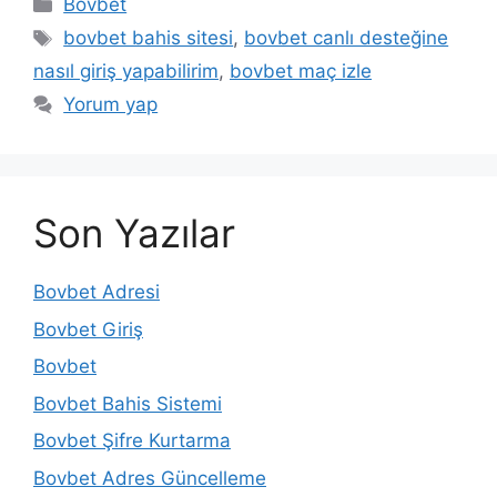
Kategoriler
Bovbet
Etiketler
bovbet bahis sitesi
,
bovbet canlı desteğine
nasıl giriş yapabilirim
,
bovbet maç izle
Yorum yap
Son Yazılar
Bovbet Adresi
Bovbet Giriş
Bovbet
Bovbet Bahis Sistemi
Bovbet Şifre Kurtarma
Bovbet Adres Güncelleme