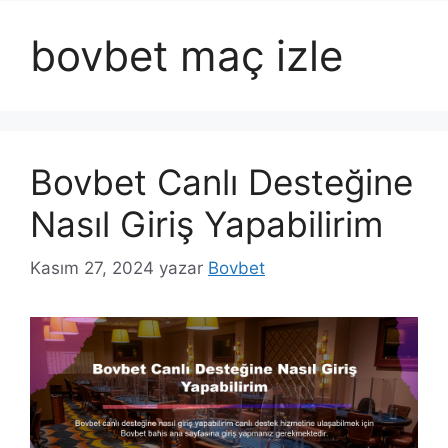
bovbet maç izle
Bovbet Canlı Desteğine
Nasıl Giriş Yapabilirim
Kasım 27, 2024
yazar
Bovbet