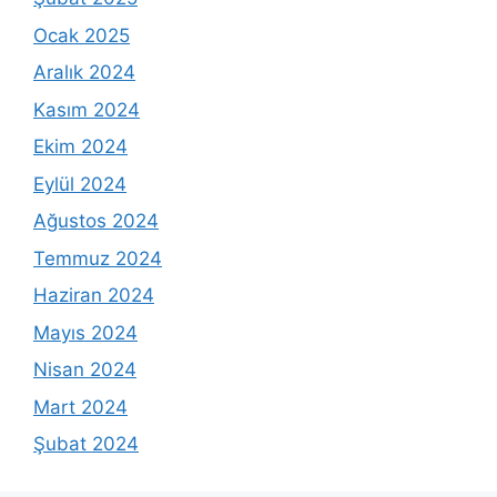
Ocak 2025
Aralık 2024
Kasım 2024
Ekim 2024
Eylül 2024
Ağustos 2024
Temmuz 2024
Haziran 2024
Mayıs 2024
Nisan 2024
Mart 2024
Şubat 2024