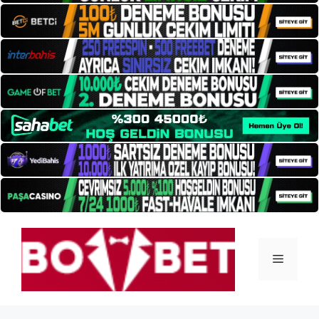
İçeriğe
atla
Menü