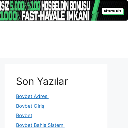
Son Yazılar
Bovbet Adresi
Bovbet Giriş
Bovbet
Bovbet Bahis Sistemi