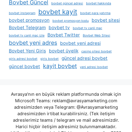
Bovbet Güncel
bovbet güncel adresi
bovbet hakkında
bovbet kayit
bovbet instagram
bovbet para yatırma
bovbet promosyon
bovbet sitesi
bovbet promosyon kodu
Bovbet Telegram
bovbet tv
bovbet tv canli maç
Bovbet Twitter
bovbet tv canli maç izle
Bovbet Web Sitesi
bovbet yeni adres
bovbet yeni adresi
Bovbet Yeni Giriş
bovbet üyelik
casino sitesi bovbet
güncel adresi bovbet
giris adresi bovbet
giris bovbet
kayit bovbet
güncel bovbet
yeni adresi bovbet
Avrasya'nın en büyük reklam platformunda olmak için
Microsoft Teams:
reklam@avrasyamarketing.com
adresimizden veya Telegram: @Avrasyamarketing
adresimizden irtibat kurabilirsiniz. (Tek iletişim
adreslerimiz teams / telegram ve mail adresimizdir.
Harici hiçbir iletişim adresimiz bulunmamaktadır.