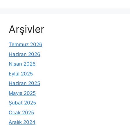
Arşivler
Temmuz 2026
Haziran 2026
Nisan 2026
Eylül 2025
Haziran 2025
Mayıs 2025
Şubat 2025
Ocak 2025
Aralık 2024