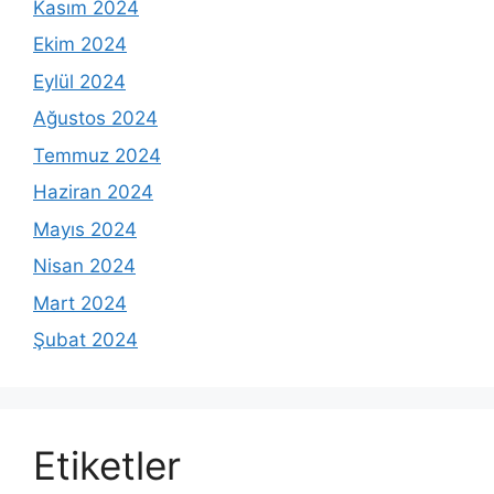
Kasım 2024
Ekim 2024
Eylül 2024
Ağustos 2024
Temmuz 2024
Haziran 2024
Mayıs 2024
Nisan 2024
Mart 2024
Şubat 2024
Etiketler