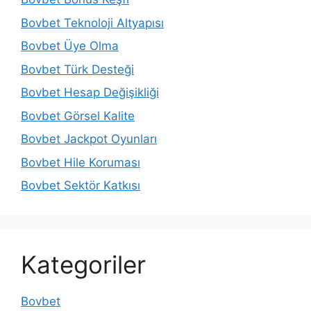
Bovbet Teknoloji Altyapısı
Bovbet Üye Olma
Bovbet Türk Desteği
Bovbet Hesap Değişikliği
Bovbet Görsel Kalite
Bovbet Jackpot Oyunları
Bovbet Hile Koruması
Bovbet Sektör Katkısı
Kategoriler
Bovbet