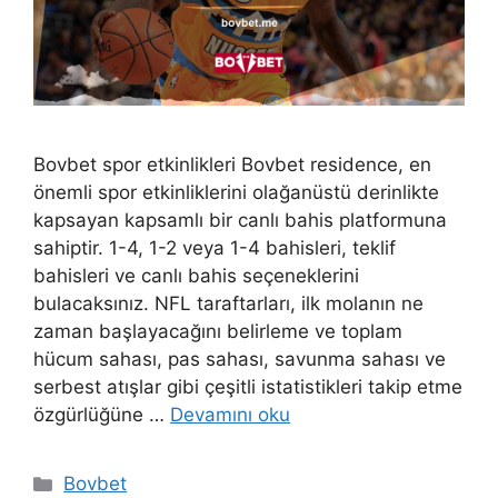
Bovbet spor etkinlikleri Bovbet residence, en
önemli spor etkinliklerini olağanüstü derinlikte
kapsayan kapsamlı bir canlı bahis platformuna
sahiptir. 1-4, 1-2 veya 1-4 bahisleri, teklif
bahisleri ve canlı bahis seçeneklerini
bulacaksınız. NFL taraftarları, ilk molanın ne
zaman başlayacağını belirleme ve toplam
hücum sahası, pas sahası, savunma sahası ve
serbest atışlar gibi çeşitli istatistikleri takip etme
özgürlüğüne …
Devamını oku
Kategoriler
Bovbet