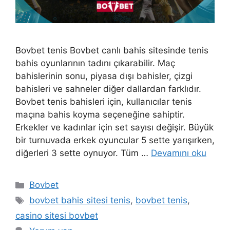
Bovbet tenis Bovbet canlı bahis sitesinde tenis
bahis oyunlarının tadını çıkarabilir. Maç
bahislerinin sonu, piyasa dışı bahisler, çizgi
bahisleri ve sahneler diğer dallardan farklıdır.
Bovbet tenis bahisleri için, kullanıcılar tenis
maçına bahis koyma seçeneğine sahiptir.
Erkekler ve kadınlar için set sayısı değişir. Büyük
bir turnuvada erkek oyuncular 5 sette yarışırken,
diğerleri 3 sette oynuyor. Tüm …
Devamını oku
Kategoriler
Bovbet
Etiketler
bovbet bahis sitesi tenis
,
bovbet tenis
,
casino sitesi bovbet