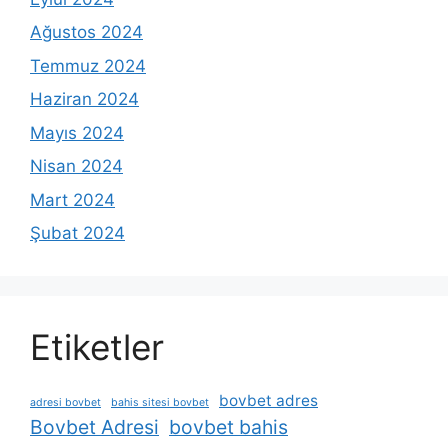
Ağustos 2024
Temmuz 2024
Haziran 2024
Mayıs 2024
Nisan 2024
Mart 2024
Şubat 2024
Etiketler
bovbet adres
adresi bovbet
bahis sitesi bovbet
Bovbet Adresi
bovbet bahis