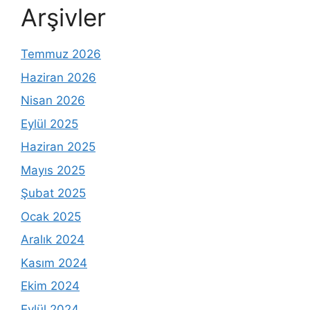
Arşivler
Temmuz 2026
Haziran 2026
Nisan 2026
Eylül 2025
Haziran 2025
Mayıs 2025
Şubat 2025
Ocak 2025
Aralık 2024
Kasım 2024
Ekim 2024
Eylül 2024