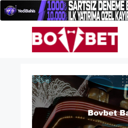
İçeriğe
atla