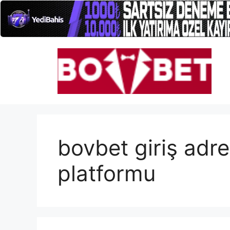
İçeriğe
atla
bovbet giriş adre
platformu