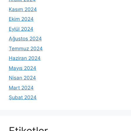
Kasım 2024
Ekim 2024
Eylül 2024
Ağustos 2024
Temmuz 2024
Haziran 2024
Mayıs 2024
Nisan 2024
Mart 2024
Şubat 2024
Etiketler