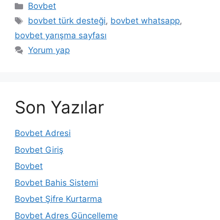
Kategoriler
Bovbet
Etiketler
bovbet türk desteği
,
bovbet whatsapp
,
bovbet yarışma sayfası
Yorum yap
Son Yazılar
Bovbet Adresi
Bovbet Giriş
Bovbet
Bovbet Bahis Sistemi
Bovbet Şifre Kurtarma
Bovbet Adres Güncelleme