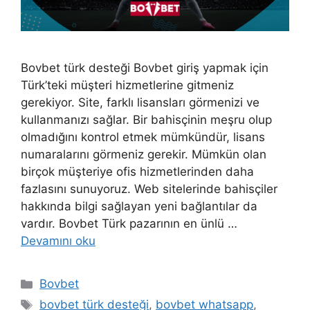
Bovbet türk desteği Bovbet giriş yapmak için
Türk’teki müşteri hizmetlerine gitmeniz
gerekiyor. Site, farklı lisansları görmenizi ve
kullanmanızı sağlar. Bir bahisçinin meşru olup
olmadığını kontrol etmek mümkündür, lisans
numaralarını görmeniz gerekir. Mümkün olan
birçok müşteriye ofis hizmetlerinden daha
fazlasını sunuyoruz. Web sitelerinde bahisçiler
hakkında bilgi sağlayan yeni bağlantılar da
vardır. Bovbet Türk pazarının en ünlü …
Devamını oku
Kategoriler
Bovbet
Etiketler
bovbet türk desteği
,
bovbet whatsapp
,