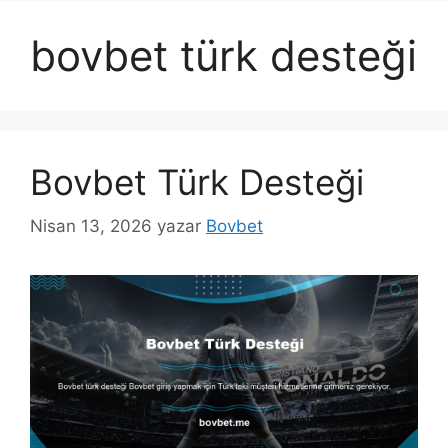
bovbet türk desteği
Bovbet Türk Desteği
Nisan 13, 2026
yazar
Bovbet