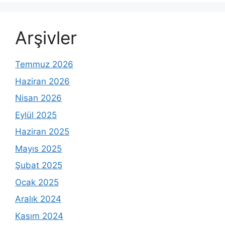
Arşivler
Temmuz 2026
Haziran 2026
Nisan 2026
Eylül 2025
Haziran 2025
Mayıs 2025
Şubat 2025
Ocak 2025
Aralık 2024
Kasım 2024